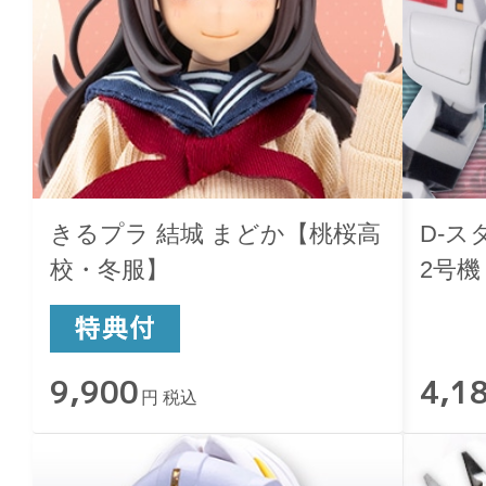
きるプラ 結城 まどか【桃桜高
D-ス
校・冬服】
2号機
9,900
4,1
円 税込