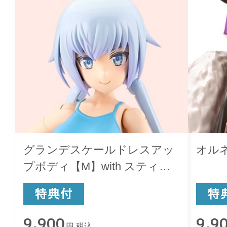
グランデスケールドレスアッ
オル
プボディ【M】with スティレ
ット
9,900
9,9
円 税込