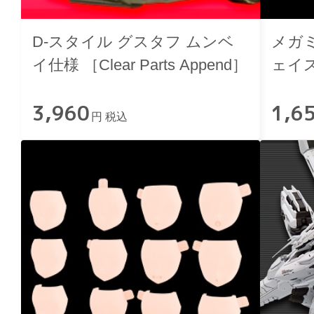
D-スタイル グスタフ ムンベ
メガミ
イ仕様 ［Clear Parts Append］
ェイス
用 ス
3,960
1,6
円 税込