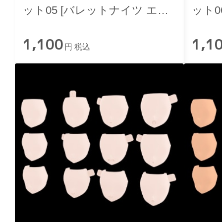
ット05 [バレットナイツ エク
ット06 [バレットナイ
スキューショナー 用]
ソシス
1,100
1,1
円 税込