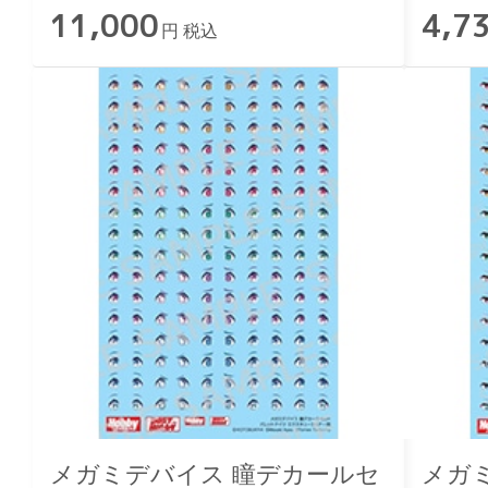
11,000
4,7
円 税込
メガミデバイス 瞳デカールセ
メガ