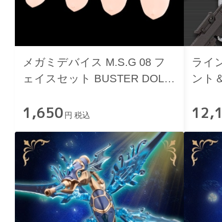
メガミデバイス M.S.G 08 フ
ライ
ェイスセット BUSTER DOLL
ント＆
用 スキンカラーB
1,650
12,
円 税込