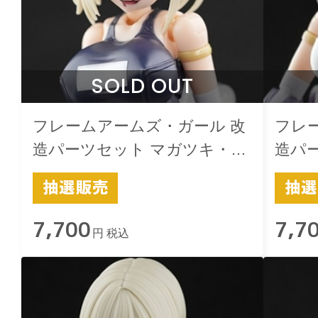
SOLD OUT
フレームアームズ・ガール 改
フレ
造パーツセット マガツキ・ド
造パ
ゥルガー用 -楽-スクみず 黒
ゥルガ
7,700
7,7
円 税込