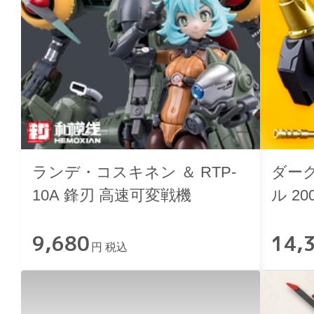
ランデ・コスキネン ＆ RTP-
ダー
10A 鋒刃 高速可変戦機
ル 200
9,680
14,
円 税込