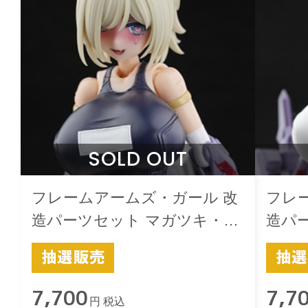
SOLD OUT
フレームアームズ・ガール 改
フレ
造パーツセット マガツキ・ド
造パ
ゥルガー用 -極-スクみず 黒
ゥルガ
7,700
7,7
円 税込