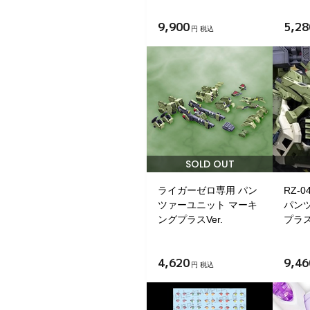
9,900
5,28
円 税込
SOLD OUT
ライガーゼロ専用 パン
RZ-
ツァーユニット マーキ
パン
ングプラスVer.
プラスV
4,620
9,46
円 税込