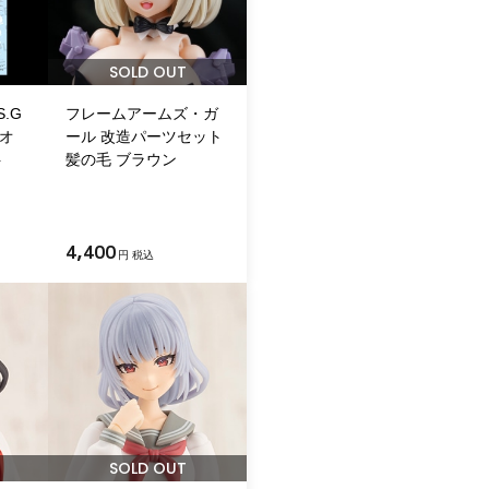
SOLD OUT
.G
フレームアームズ・ガ
マオ
ール 改造パーツセット
ト
髪の毛 ブラウン
4,400
円 税込
SOLD OUT