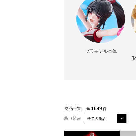
プラモデル本体
(
1699
商品一覧
全
件
絞り込み
全ての商品