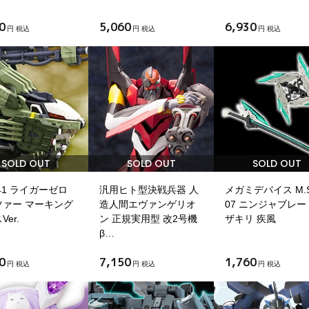
0
5,060
6,930
円 税込
円 税込
円 税込
SOLD OUT
SOLD OUT
SOLD OUT
041 ライガーゼロ
汎用ヒト型決戦兵器 人
メガミデバイス M.S
ツァー マーキング
造人間エヴァンゲリオ
07 ニンジャブレー
er.
ン 正規実用型 改2号機
ザキリ 疾風
β…
0
7,150
1,760
円 税込
円 税込
円 税込