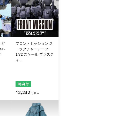
SOLD OUT
・ガ
フロントミッション ス
F-
トラクチャーアーツ
ツ
1/72 スケール プラステ
ィ…
12,232
円 税込