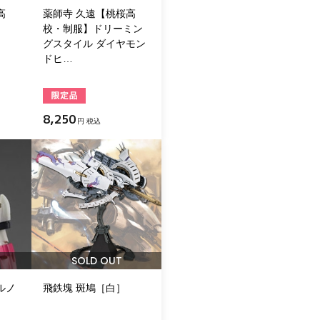
高
薬師寺 久遠【桃桜高
校・制服】ドリーミン
グスタイル ダイヤモン
ドヒ…
8,250
円 税込
SOLD OUT
ルノ
飛鉄塊 斑鳩［白］