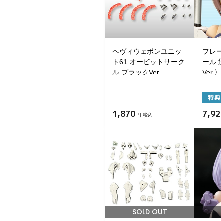
ヘヴィウェポンユニッ
フレ
ト61 オービットサーク
ール 
ル ブラックVer.
Ver.〉
1,870
7,92
円 税込
SOLD OUT