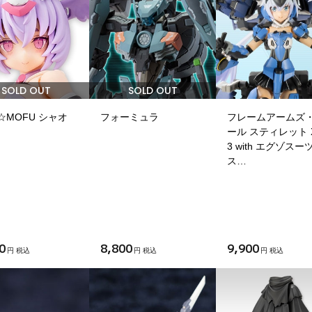
SOLD OUT
SOLD OUT
I☆MOFU シャオ
フォーミュラ
フレームアームズ
ール スティレット X
3 with エグゾスー
ス…
0
8,800
9,900
円 税込
円 税込
円 税込