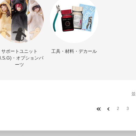
サポートユニット
工具・材料・デカール
M.S.G)・オプションパ
ーツ
並
2
3