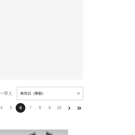
べ替え
発売日（降順）
4
5
6
7
8
9
10