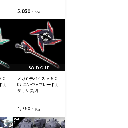
5,830
円 税込
SOLD OUT
.G
メガミデバイス M.S.G
ドカ
07 ニンジャブレードカ
ザキリ 冥刃
1,760
円 税込