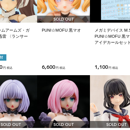
SOLD OUT
ームアームズ・ガ
PUNI☆MOFU 黒マオ
メガミデバイス M.S
迅雷 〈ランサー
PUNI☆MOFU 黒
アイデカールセッ
0
6,600
1,100
円 税込
円 税込
円 税込
SOLD OUT
SOLD OUT
SOLD OUT