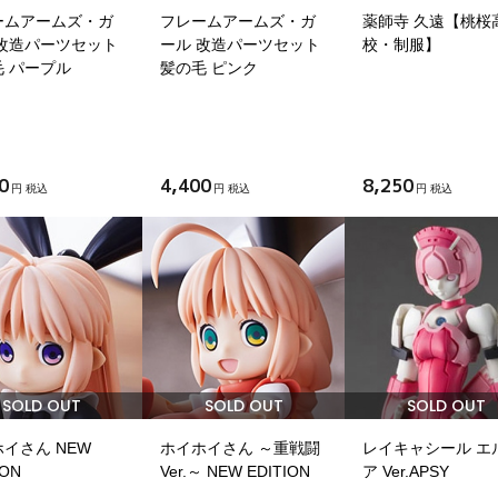
ームアームズ・ガ
フレームアームズ・ガ
薬師寺 久遠【桃桜
 改造パーツセット
ール 改造パーツセット
校・制服】
毛 パープル
髪の毛 ピンク
0
4,400
8,250
円 税込
円 税込
円 税込
SOLD OUT
SOLD OUT
SOLD OUT
イさん NEW
ホイホイさん ～重戦闘
レイキャシール エ
ION
Ver.～ NEW EDITION
ア Ver.APSY