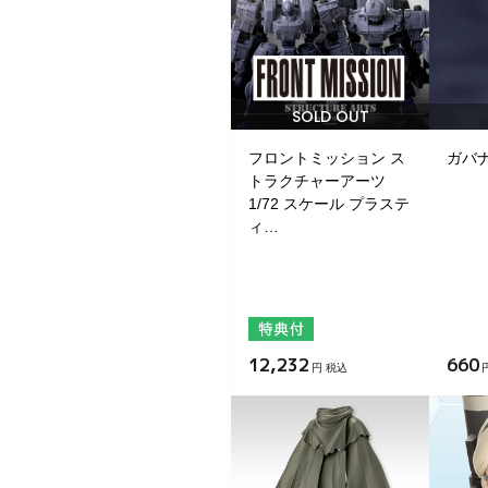
SOLD OUT
フロントミッション ス
ガバナ
トラクチャーアーツ
1/72 スケール プラステ
ィ…
12,232
660
円 税込