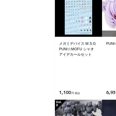
メガミデバイス M.S.G
PUN
PUNI☆MOFU シャオ
アイデカールセット
1,100
6,93
円 税込