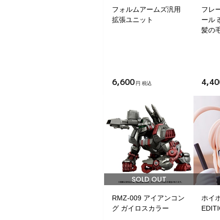
フォルムアームズ汎用
フレ
拡張ユニット
ール
髪の
6,600
4,40
円 税込
SOLD OUT
RMZ-009 アイアンコン
ホイホ
グ ガイロスカラー
EDIT