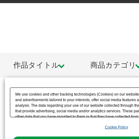
作品タイトル
商品カテゴリ
We use cookies and other tracking technologies (Cookies) on our website t
and advertisements tailored to your interests, offer social media feature
analysis. The data regarding your use of our website collected through t
that provide advertising, social media and/or analytics services. These p
other data that you have provided to them or that they have collected from 
analyze and optimize advertisements delivered to you by businesses other t
Cookie Policy
the use of all Cookies except for Strictly Necessary Cookies, please click "
with Cookies enabled, please click "OK". To select your preferences for e
You can change your consent or rejection settings at any time via through