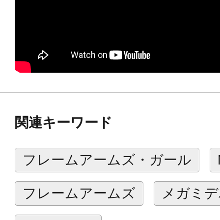
・フレームアームズ・ガール本体は
・本商品はユーザー自身で加工・塗
ットです。
・ガレージキットの特性上、ゲート
工、瞬間接着剤による接着、塗装など
なります。
・当店および弊社では組立てや加工
関連キーワード
ねます。予めご了承の上、ご購入下
フレームアームズ・ガール
※本製品は再生産です。
フレームアームズ
メガミデ
※本商品はガレージキットです。商
ください。