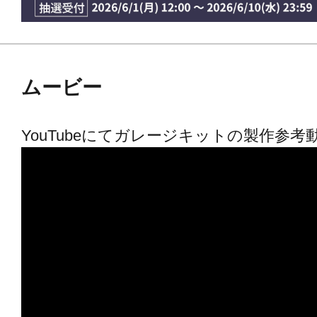
・パーツの変形によりうまく組み立
やヘアドライヤーを利用して柔らか
立ててください。
ムービー
・パーツ修正方法についての映像を
https://youtu.be/zSVOXfyTEBQ?si=4iJ
YouTubeにてガレージキットの製作参考
製品の欠陥に関するお問い合わせ
・パーツの欠落、不良の交換などはmuscuto
でお問い合わせください。
【ご注意事項】