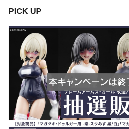
す。
PICK UP
・接着には瞬間接着剤が（Loctite、A
常のプラモデル用接着剤を使用する
品が剥がれる恐れがあります。
・可動用ジョイントパーツは製品別
で、刈り取らなければならない場合
・無理に力を与えて組み立てないで
あります。
レジンキャストパーツの補正につい
・手作りで生産される部品なので、
部分がある場合があります。予めご