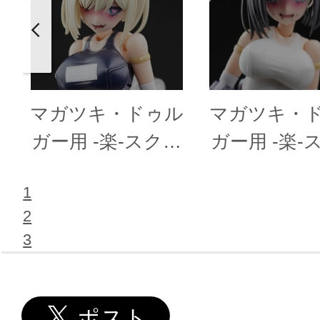
マガツキ・ドゥル
マガツキ・
ガー用 -楽-スクみ
ガー用 -楽-
ず 黒
ず 白
1
2
3