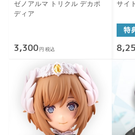
ゼノアルマ トリクル デカポ
サイ
ディア
3,300
8,2
円 税込