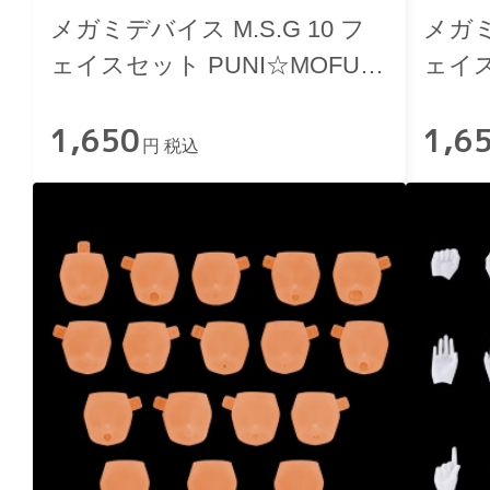
メガミデバイス M.S.G 10 フ
メガミ
ェイスセット PUNI☆MOFU用
ェイス
01 スキンカラーC
01 
1,650
1,6
円 税込