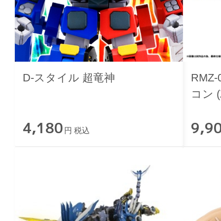
D-スタイル 超竜神
RMZ
コン (
4,180
9,9
円 税込