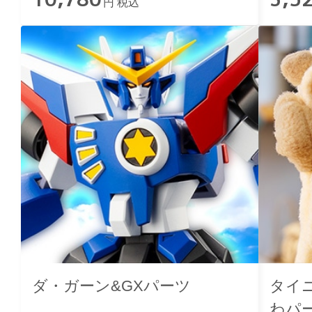
円 税込
ダ・ガーン&GXパーツ
タイ
わパ