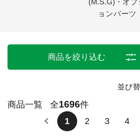
(M.S.G)・オ
ョンパーツ
商品を絞り込む
並び
1696
商品一覧
全
件
1
2
3
4