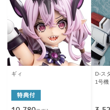
ギィ
D-ス
1号機
10,780
3,5