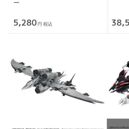
ー
5,280
38,
円 税込