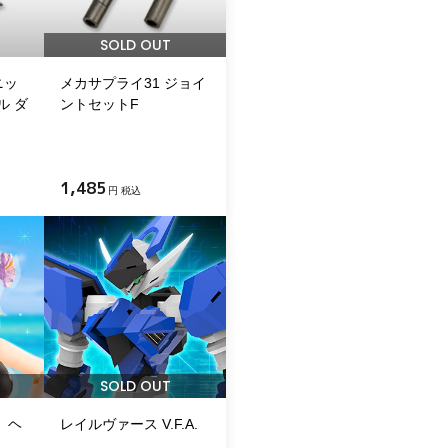
SOLD OUT
ニッ
メカサプライ31 ジョイ
ル ダ
ントセットF
1,485
円 税込
SOLD OUT
】ヘ
レイルヴァース V.F.A.