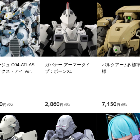
ジュ C04-ATLAS
ガバナー アーマータイ
バルクアームβ 標
クス・アイ Ver.
プ：ポーンX1
様
0
2,860
7,150
円 税込
円 税込
円 税込