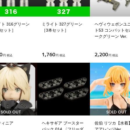
ト 316グリーン
ミライト 327グリーン
ヘヴィウェポンユ
本セット］
［3本セット］
ト53 コンバットセ
ークグリーン Ver.
0
1,760
2,200
円 税込
円 税込
円 税込
SOLD OUT
SOLD OUT
ティニア
ヘキサギア ブースター
佐伯 リツカ【水着
パック 014 〈フリーダ
アアレンジVer.