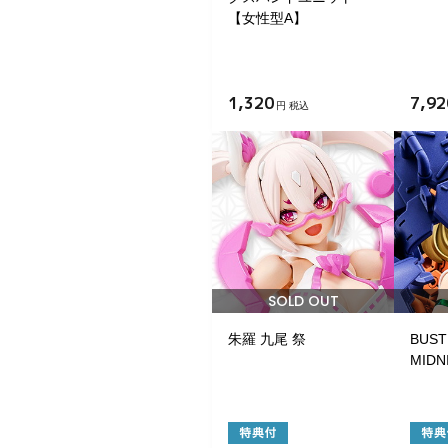
【女性型A】
1,320
7,92
円 税込
SOLD OUT
朱羅 九尾 祭
BUST
MIDN