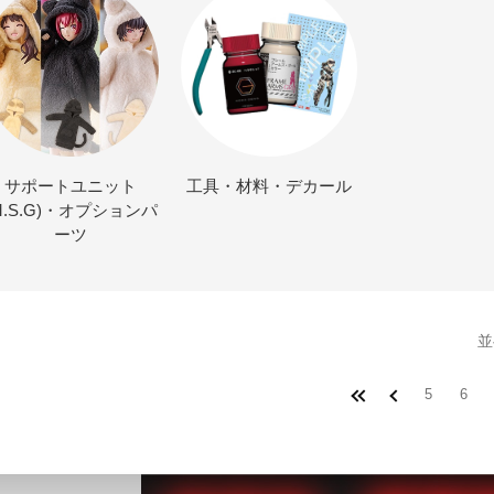
サポートユニット
工具・材料・デカール
M.S.G)・オプションパ
ーツ
並
5
6