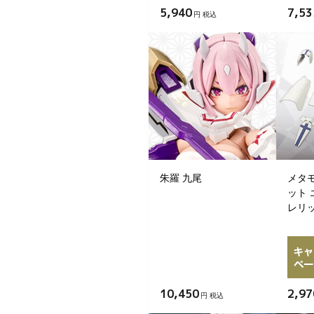
5,940
7,53
円 税込
朱羅 九尾
メタ
ット 
レリ
10,450
2,97
円 税込