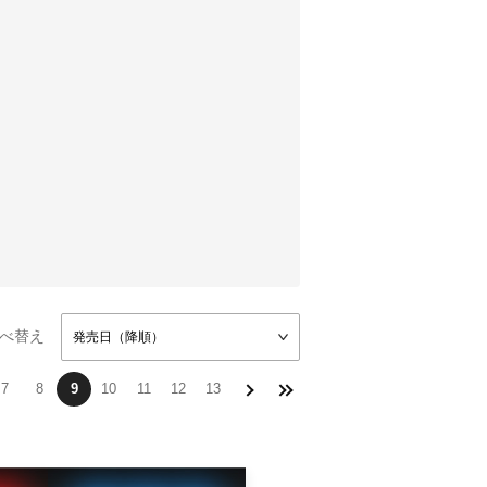
べ替え
発売日（降順）
7
8
9
10
11
12
13