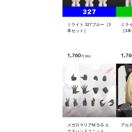
ミライト 327ブルー［3
ミライ
本セット］
［3
1,760
1,76
円 税込
メガロマリアM.S.G エ
アル
クスハンドユニット