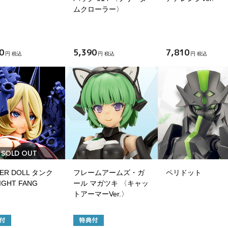
ムクローラー〉
0
5,390
7,810
円 税込
円 税込
円 税込
SOLD OUT
ER DOLL タンク
フレームアームズ・ガ
ペリドット
IGHT FANG
ール マガツキ 〈キャッ
トアーマーVer.〉