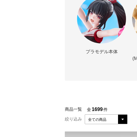
プラモデル本体
(
1699
商品一覧
全
件
絞り込み
全ての商品