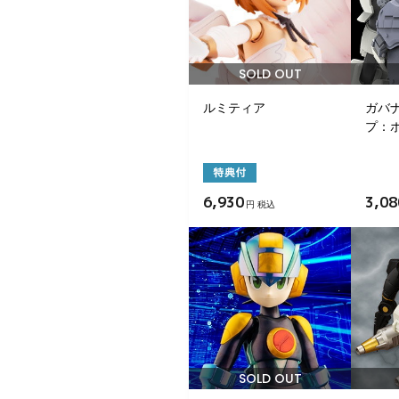
SOLD OUT
ルミティア
ガバ
プ：ポー
6,930
3,08
円 税込
SOLD OUT