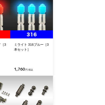
ド［3
ミライト 316ブルー［3
本セット］
1,760
円 税込