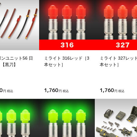
ンユニット56 日
ミライト 316レッド［3
ミライト 327レッ
 【黒刀】
本セット］
本セット］
0
1,760
1,760
円 税込
円 税込
円 税込