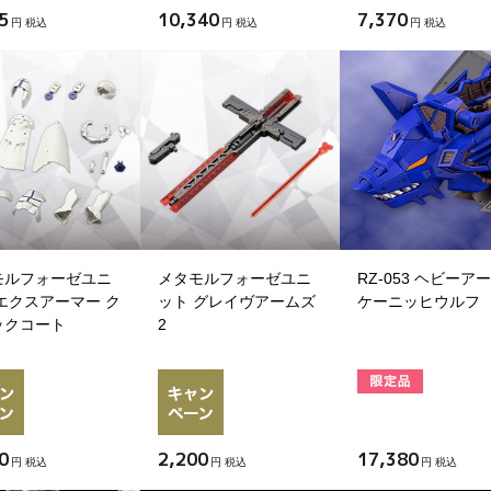
5
10,340
7,370
円 税込
円 税込
円 税込
モルフォーゼユニ
メタモルフォーゼユニ
RZ-053 ヘビーア
エクスアーマー ク
ット グレイヴアームズ
ケーニッヒウルフ
ックコート
2
0
2,200
17,380
円 税込
円 税込
円 税込