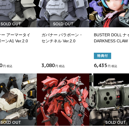
SOLD OUT
SOLD OUT
ナー アーマータイ
ガバナー パラポーン・
BUSTER DOLL 
ンA1 Ver.2.0
センチネル Ver.2.0
DARKNESS CLAW
0
3,080
6,435
円 税込
円 税込
円 税込
SOLD OUT
SOLD OUT