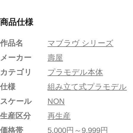
商品仕様
作品名
マブラヴ シリーズ
メーカー
壽屋
カテゴリ
プラモデル本体
仕様
組み立て式プラモデル
スケール
NON
生産区分
再生産
価格帯
5,000円～9,999円