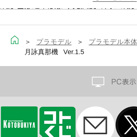
成形色は通常版より光沢度の高い成形
クリアパーツで再現。発光部ではな
する事により組み上げただけで武御雷 Ty
完成します。
＞
プラモデル
＞
プラモデル本
月詠真那機 Ver.1.5
【Ver.1.5での設計変更点】
・87式突撃砲、74式近接戦闘長刀は
規造形を行いました。
・突撃砲については弾倉2種の取り外
く、支援突撃砲への組み換えも可能
・股関節の大幅な再設計を行い、ボ
多重軸関節に変更。可動範囲と強度