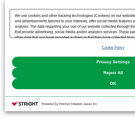
属しません。
We use cookies and other tracking technologies (Cookies) on our website t
※画像は試作品のものです。実際の
and advertisements tailored to your interests, offer social media feature
analysis. The data regarding your use of our website collected through t
that provide advertising, social media and/or analytics services. These p
ございます。また、撮影用に塗装さ
other data that you have provided to them or that they have collected from 
analyze and optimize advertisements delivered to you by businesses other t
Cookie Policy
the use of all Cookies except for Strictly Necessary Cookies, please click "
with Cookies enabled, please click "OK". To select your preferences for e
※本製品はお客様ご自身で組み立て
You can change your consent or rejection settings at any time via through
Privacy Settings
our
Cookie Policy
or the website footer.
Reject All
OK
Powered by Internet Initiative Japan Inc.