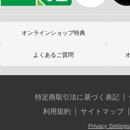
に太腿ロール関節の追加により、表
になりました。
・膝裏可動装甲の形状変更を行い、
オンラインショップ特典
可能にしました。
・足首可動の再設計と全高の調整を行
よくあるご質問
NONスケール機体に合わせた調整を
・腕部肘関節の再設計により、背面
・兵装担架の可動追加を行い、背面
特定商取引法に基づく表記
腕部の突撃砲とあわせて４門での背
利用規約
サイトマップ
・胸部と腰部の間に前後関節を追加
ました。
Privacy Settings