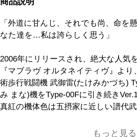
商品説明
「外道に甘んじ、それでも尚、命を
なた達を…私は誇らしく思う」
2006年にリリースされ、絶大な人気
『マブラヴ オルタネイティヴ』より、
術歩行戦闘機 武御雷(たけみかづち) Typ
み まな)機をType-00Fに引き続きVer
真紅の機体色は五摂家に近しい譜代
る高機動型。 同じ高機動型でも、A
ユニット主機共に１５％の最大出力
もっと見る