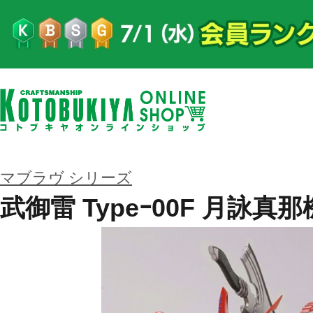
マブラヴ シリーズ
武御雷 Typeｰ00F 月詠真那機 