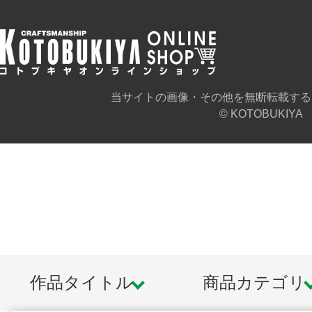
マブラヴポータルサイトは
こちら
アニメオルタ公式サイトは
こちら
当サイトの画像・その他を無断転載する
© KOTOBUKIYA
Steamストアページ
https://store.steampowered.com/app/8
https://store.steampowered.com/app/8
l=japanese
作品タイトル
商品カテゴリ
※本製品は再生産です。
※実際の商品にメカニカルベース フ