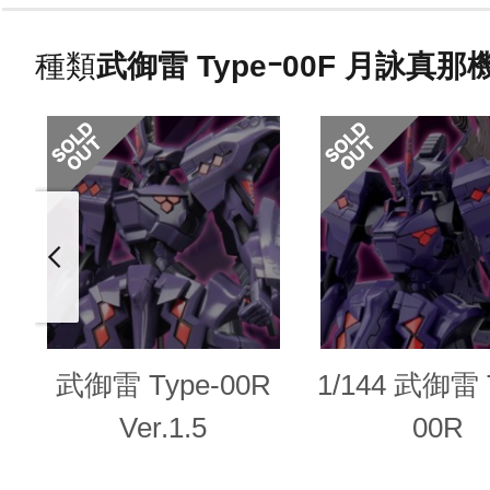
種類
武御雷 Typeｰ00F 月詠真那機 V
武御雷 Type-00R
1/144 武御雷 
Ver.1.5
00R