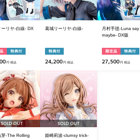
ーリヤ-白線- DX
葛城リーリヤ-白線-
月村手毬-Luna say
maybe- DX版
00
24,200
27,500
円 税込
円 税込
円 税込
SOLD OUT
SOLD OUT
-The Rolling
姫崎莉波-clumsy trick-