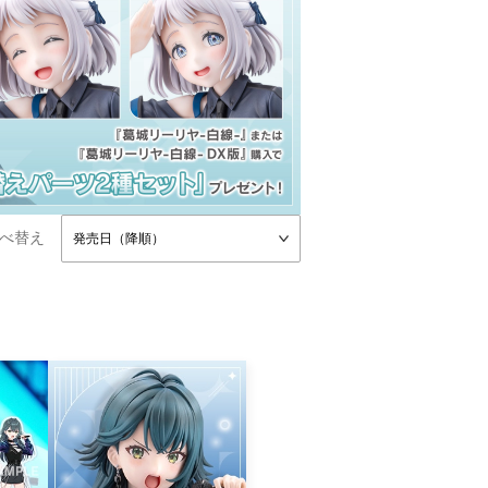
べ替え
発売日（降順）