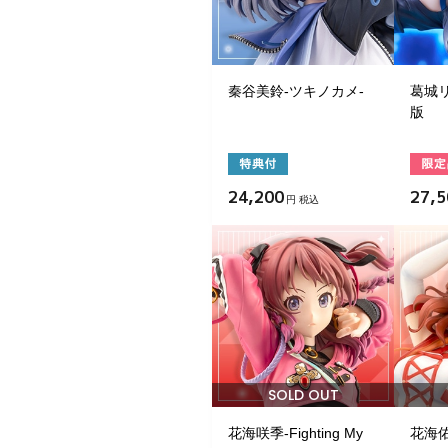
秦谷美鈴-ツキノカメ-
葛城リ
版
24,200
27,5
円 税込
SOLD OUT
花海咲季-Fighting My
花海佑芽