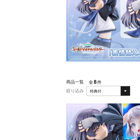
8
商品一覧
全
件
絞り込み
特典付