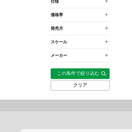
学園アイドルマスター
仕様
塗装済み完成品フィギュア
価格帯
塗装済み完成品フィギュア
20,000円～29,999円
発売月
（一部組み立て）
2025年11月
スケール
2026年1月
1/7
メーカー
2026年2月
壽屋
この条件で絞り込む
2026年11月
クリア
2026年12月
2027年1月