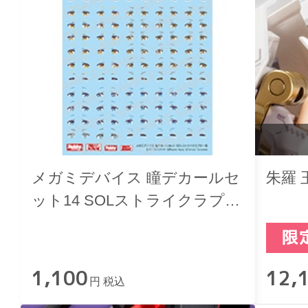
メガミデバイス 瞳デカールセ
朱羅 
ット14 SOLストライクラプタ
ー 用
1,100
12,
円 税込