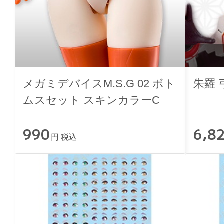
メガミデバイスM.S.G 02 ボト
朱羅 
ムスセット スキンカラーC
990
6,8
円 税込