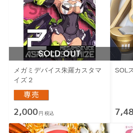
SOLD OUT
メガミデバイス朱羅カスタマ
SO
イズ２
2,000
7,4
円 税込