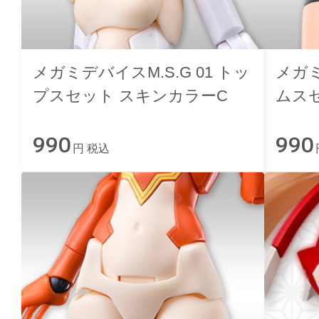
メガミデバイスM.S.G 01 トッ
メガミ
プスセット スキンカラーC
ムス
990
990
円 税込