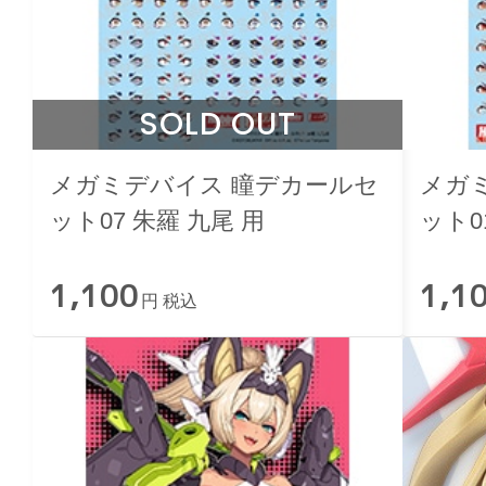
SOLD OUT
メガミデバイス 瞳デカールセ
メガ
ット07 朱羅 九尾 用
ット0
1,100
1,1
円 税込