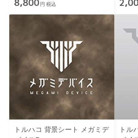
8,800
2,0
円 税込
トルハコ 背景シート メガミデ
トル