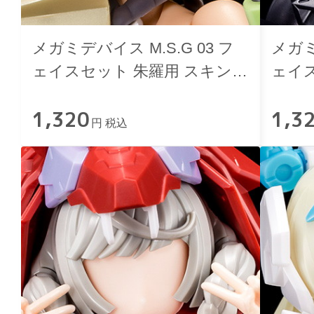
メガミデバイス M.S.G 03 フ
メガミ
ェイスセット 朱羅用 スキンカ
ェイスセ
ラーD
用 ス
1,320
1,3
円 税込