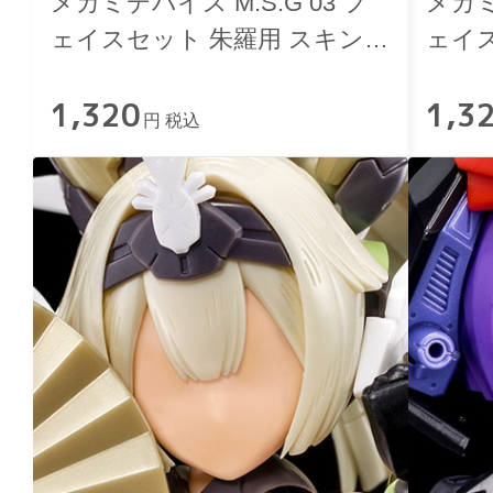
メガミデバイス M.S.G 03 フ
メガミ
ェイスセット 朱羅用 スキンカ
ェイ
ラーC
ラーA
1,320
1,3
円 税込