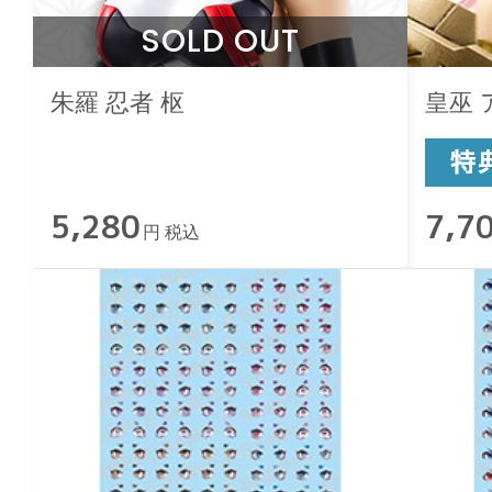
SOLD OUT
朱羅 忍者 枢
皇巫 
5,280
7,7
円 税込