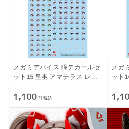
メガミデバイス 瞳デカールセ
メガ
ット15 皇巫 アマテラス レガ
ット1
リア 用
ア 用
1,100
1,1
円 税込