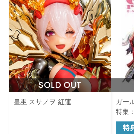
SOLD OUT
皇巫 スサノヲ 紅蓮
ガール
特集