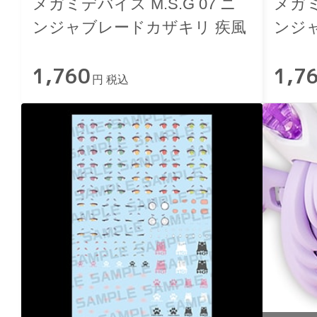
メガミデバイス M.S.G 07 ニ
メガミ
ンジャブレードカザキリ 疾風
ンジ
1,760
1,7
円 税込