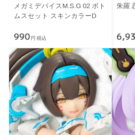
メガミデバイスM.S.G 02 ボト
朱羅 
ムスセット スキンカラーD
990
6,9
円 税込