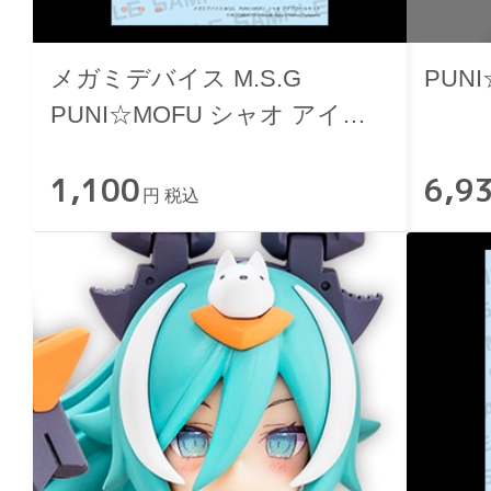
メガミデバイス M.S.G
PUN
PUNI☆MOFU シャオ アイデ
カールセット
1,100
6,9
円 税込