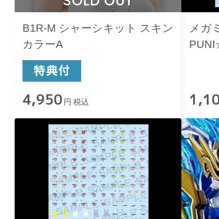
SOLD OUT
B1R-M シャーシキット スキン
メガミ
カラーA
PUN
ール
4,950
1,1
円 税込