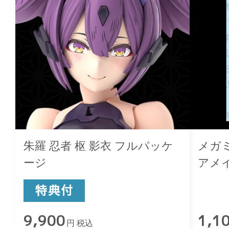
朱羅 忍者 枢 影衣 フルパッケ
メガミ
ージ
アメ
カー
9,900
1,1
円 税込