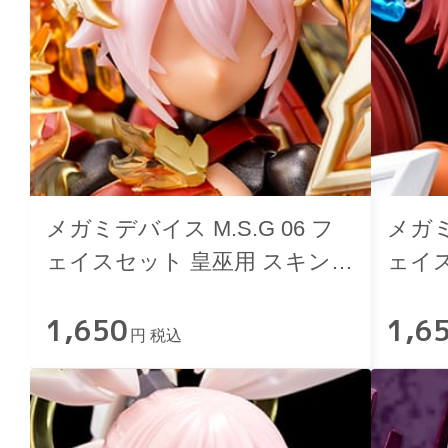
メガミデバイス M.S.G 06 フ
メガミ
ェイスセット 皇巫用 スキンカ
ェイ
ラーD
ラーE
1,650
1,6
円 税込