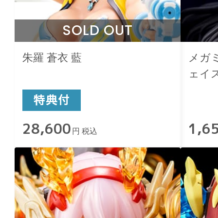
SOLD OUT
朱羅 蒼衣 藍
メガミ
ェイ
ラーC
28,600
1,6
円 税込