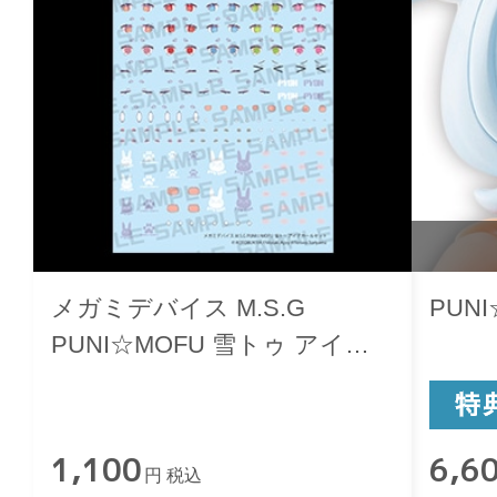
メガミデバイス M.S.G
PUN
PUNI☆MOFU 雪トゥ アイデ
カールセット
1,100
6,6
円 税込