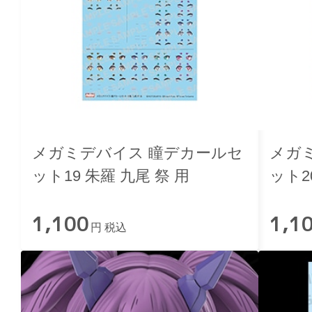
メガミデバイス 瞳デカールセ
メガ
ット19 朱羅 九尾 祭 用
ット2
用
1,100
1,1
円 税込