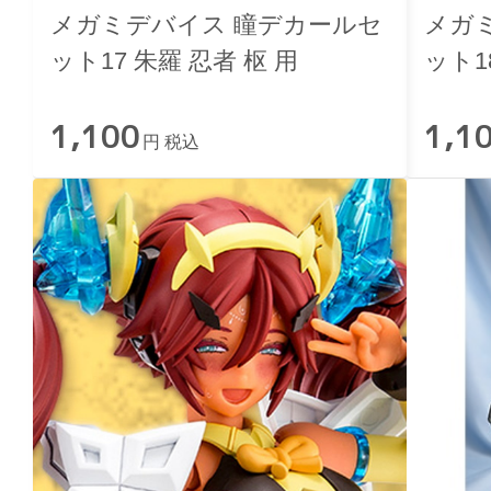
メガミデバイス 瞳デカールセ
メガ
ット17 朱羅 忍者 枢 用
ット1
1,100
1,1
円 税込