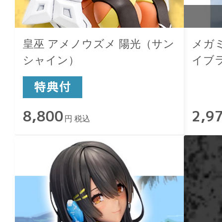
皇巫 アメノウズメ 陽光（サン
メガ
シャイン）
イブ
8,800
2,9
円 税込