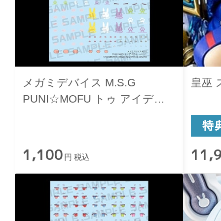
メガミデバイス M.S.G
皇巫 
PUNI☆MOFU トゥ アイデカ
ールセット
1,100
11,
円 税込