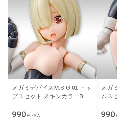
メガミデバイスM.S.G 01 トッ
メガミ
プスセット スキンカラーB
ムス
990
990
円 税込