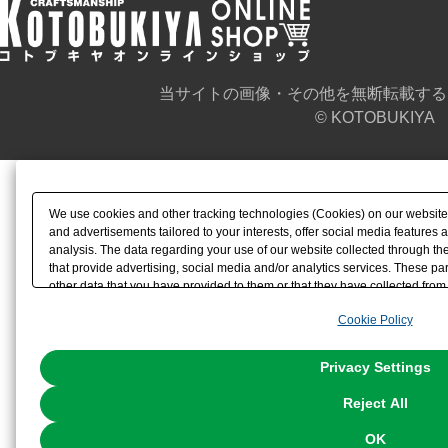
当サイトの画像・その他を無断転載する
© KOTOBUKIYA
We use cookies and other tracking technologies (Cookies) on our website t
and advertisements tailored to your interests, offer social media feature
analysis. The data regarding your use of our website collected through t
that provide advertising, social media and/or analytics services. These p
other data that you have provided to them or that they have collected from 
analyze and optimize advertisements delivered to you by businesses other t
Cookie Policy
the use of all Cookies except for Strictly Necessary Cookies, please click "
with Cookies enabled, please click "OK". To select your preferences for e
You can change your consent or rejection settings at any time via through
Privacy Settings
our
Cookie Policy
or the website footer.
Reject All
OK