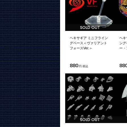
SOLD OUT
ヘキサギア ミニフライン
ヘキ
グベース＜ヴァリアント
ング
フォースVer.＞
ー・
880
88
円 税込
SOLD OUT