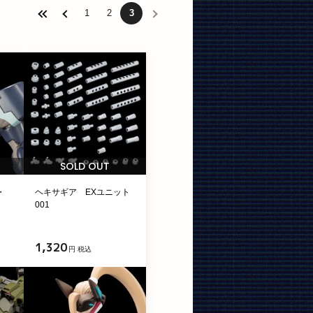
1
2
3
SOLD OUT
・
ヘキサギア EXユニット
001
1,320
円 税込