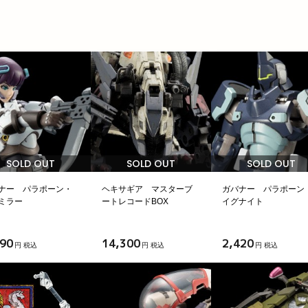
SOLD OUT
SOLD OUT
SOLD OUT
ナー パラポーン・
ヘキサギア マスターブ
ガバナー パラポーン
 ミラー
ートレコードBOX
イグナイト
090
14,300
2,420
円 税込
円 税込
円 税込