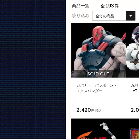
193
商品一覧
全
件
絞り込み
全ての商品
SOLD OUT
ガバナー パラポーン・
ガバ
エクスパンダー
LAT
2,420
2,
円 税込