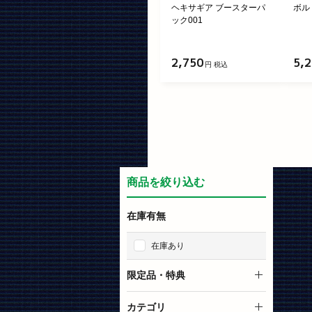
ヘキサギア ブースターパ
ボル
ック001
2,750
5,
円 税込
商品を絞り込む
在庫有無
在庫あり
限定品・特典
限定品
カテゴリ