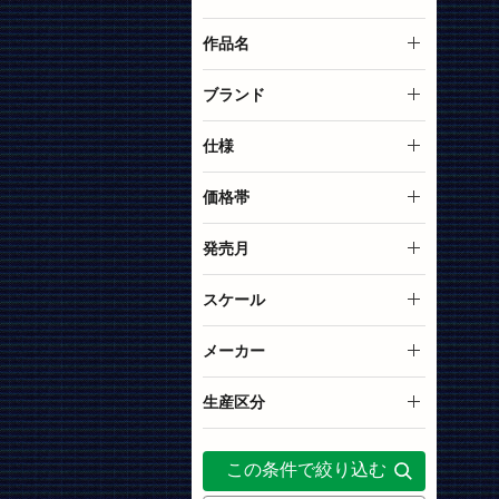
特典付
プラモデル本体
作品名
サポートユニット(M.S.G)
フレームアームズ・ガール
ブランド
プラモデルオプションパー
ヘキサギア
M.S.G 工具材料系
仕様
ツ
J-STAGE
ガレージキット
組み立て式プラモデル
価格帯
トルハコ
工具
書籍
～999円
発売月
塗料
ケース用アクセサリー
1,000円～1,999円
2017年8月
スケール
デカール
J-STAGE レギュラータイプ
2,000円～4,999円
2017年9月
NON
メーカー
キャラグッズ
5,000円～9,999円
2017年12月
1/24
壽屋
生産区分
アパレル
10,000円～19,999円
2018年4月
ガットワークス
再生産
映像・書籍
この条件で絞り込む
2018年5月
ガイアノーツ
アクリルケース