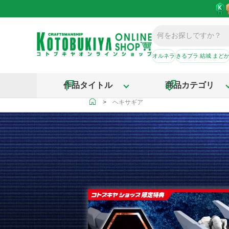
オルネラ
きるプラ 結城 まど
作品タイトル
商品カテゴリ
＞
ヘキサギア