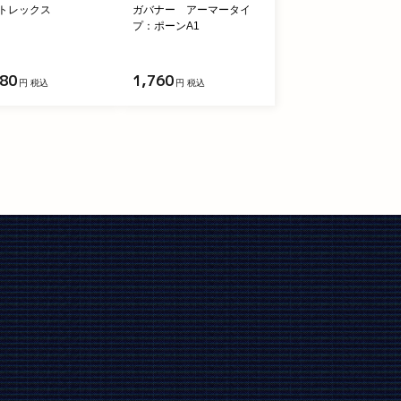
トレックス
ガバナー アーマータイ
プ：ポーンA1
280
1,760
円 税込
円 税込