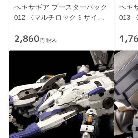
ヘキサギア ブースターパック
ヘキ
012 〈マルチロックミサイ
013
ル〉
グ〉
2,860
1,7
円 税込