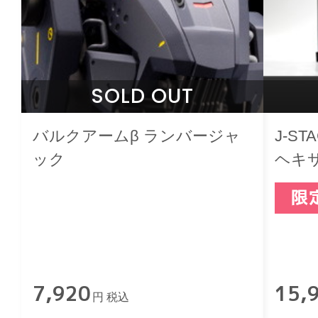
SOLD OUT
バルクアームβ ランバージャ
J-S
ック
ヘキサ
カッ
7,920
15,
円 税込