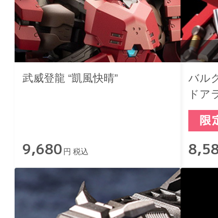
武威登龍 “凱風快晴”
バル
ドア
9,680
8,5
円 税込