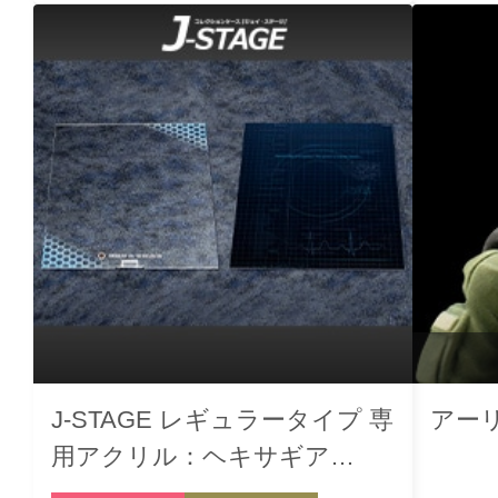
J-STAGE レギュラータイプ 専
アーリ
用アクリル：ヘキサギア
01【前面/背面セット】