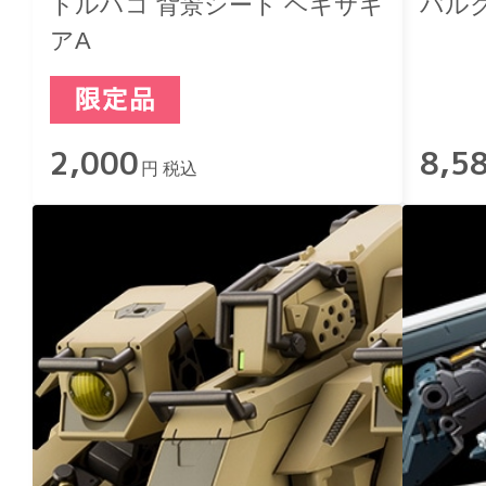
トルハコ 背景シート ヘキサギ
バル
アA
2,000
8,5
円 税込