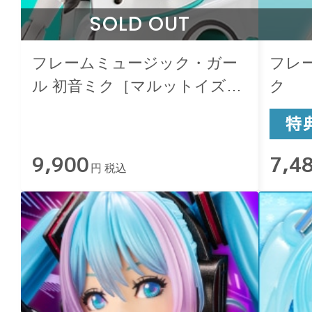
SOLD OUT
フレームミュージック・ガー
フレ
ル 初音ミク［マルットイズ
ク
Ver.］with TAMOTU［ミク
Ver.］
9,900
7,4
円 税込