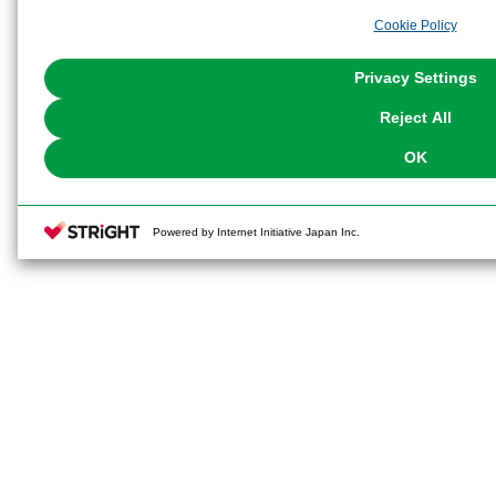
analyze and optimize advertisements delivered to you by businesses other t
Cookie Policy
the use of all Cookies except for Strictly Necessary Cookies, please click "
with Cookies enabled, please click "OK". To select your preferences for e
You can change your consent or rejection settings at any time via through
Privacy Settings
our
Cookie Policy
or the website footer.
Reject All
OK
Powered by Internet Initiative Japan Inc.