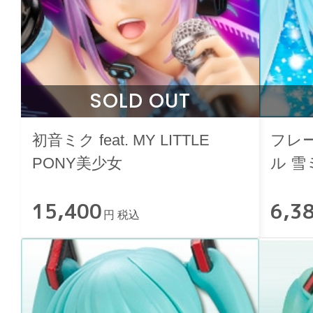
SOLD OUT
初音ミク feat. MY LITTLE
フレ
PONY美少女
ル 雪
15,400
6,3
円 税込