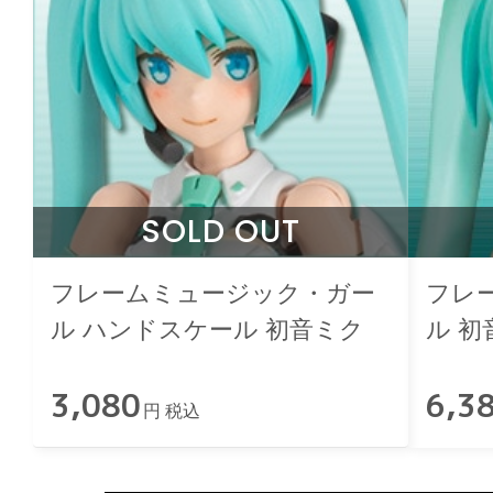
SOLD OUT
フレームミュージック・ガー
フレ
ル ハンドスケール 初音ミク
ル 初
3,080
6,3
円 税込