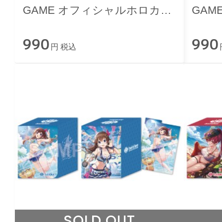
GAME オフィシャルホロカス
GAM
リーブ vol.50『宝鐘マリン』
リーブ
990
990
円 税込
SOLD OUT