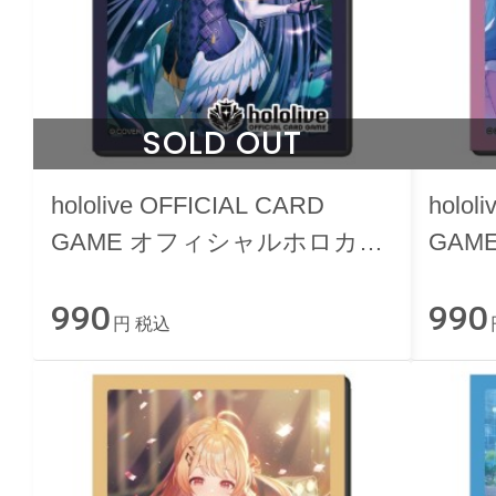
SOLD OUT
hololive OFFICIAL CARD
holol
GAME オフィシャルホロカス
GAM
リーブ vol.45 『一伊那尓栖』
リーブ 
990
990
『FU
円 税込