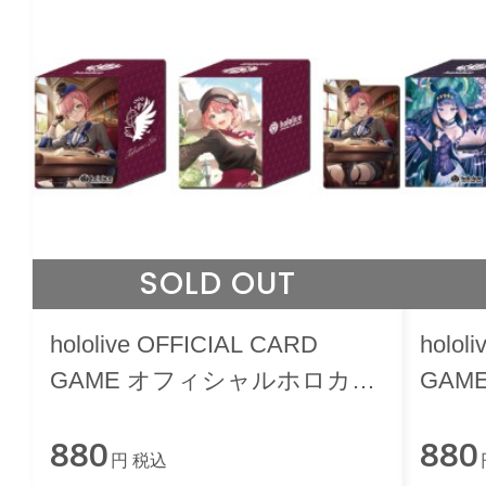
SOLD OUT
hololive OFFICIAL CARD
holol
GAME オフィシャルホロカケ
GAM
ース vol.27 『鷹嶺ルイ』
ース 
880
880
円 税込