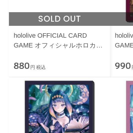
SOLD OUT
hololive OFFICIAL CARD
holol
GAME オフィシャルホロカケ
GAM
ース vol.34 『博衣こより』
リーブ
880
990
円 税込