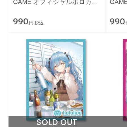
GAME オフィシャルホロカス
GAM
リーブ vol.53『白銀ノエル』
リーブ
990
990
円 税込
SOLD OUT