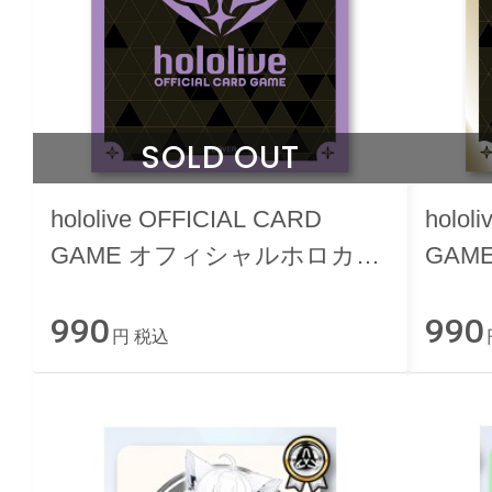
SOLD OUT
hololive OFFICIAL CARD
holol
GAME オフィシャルホロカス
GAM
リーブ vol.42 『ブランドロゴ
リーブ
990
990
（Purple）』
（Go
円 税込