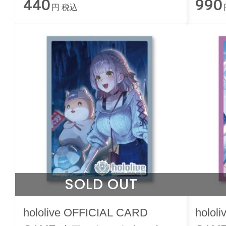
440
990
円 税込
SOLD OUT
hololive OFFICIAL CARD
holol