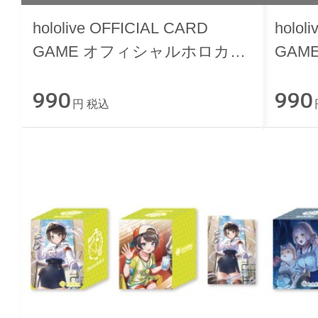
hololive OFFICIAL CARD
holol
GAME オフィシャルホロカス
GAM
リーブ vol.55『雪花ラミィ』
リーブ
990
990
ヴィ
円 税込