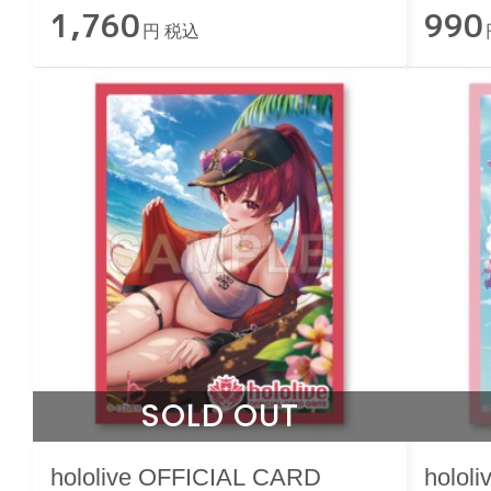
1,760
990
円 税込
SOLD OUT
hololive OFFICIAL CARD
holol