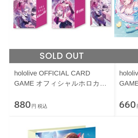
SOLD OUT
hololive OFFICIAL CARD
holol
GAME オフィシャルホロカケ
GAM
ース vol.39 『綺々羅々ヴィヴ
サマ
880
660
ィ』
円 税込