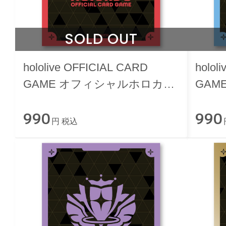
SOLD OUT
hololive OFFICIAL CARD
holol
GAME オフィシャルホロカス
GAM
リーブ vol.40 『ブランドロゴ
リーブ
990
990
（Red）』
（Bl
円 税込