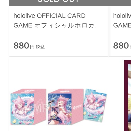
hololive OFFICIAL CARD
holol
GAME オフィシャルホロカケ
GAM
ース vol.32 『ときのそら』
ース 
880
880
円 税込