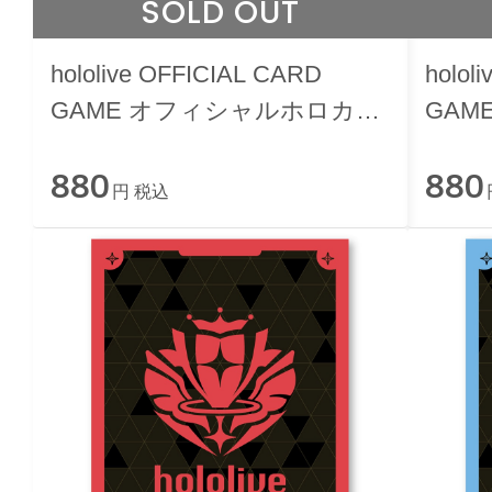
SOLD OUT
hololive OFFICIAL CARD
holol
GAME オフィシャルホロカス
GAM
トレージボックス- ブランド
トレ
880
880
ロゴ（White）-
ロゴ（B
円 税込