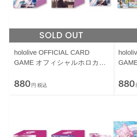
SOLD OUT
hololive OFFICIAL CARD
holol
GAME オフィシャルホロカケ
GAM
ース vol.37 『常闇トワ』
ース 
880
880
円 税込