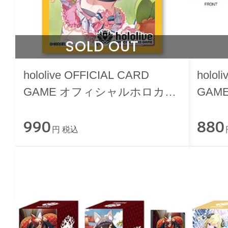
SOLD OUT
hololive OFFICIAL CARD
holol
GAME オフィシャルホロカス
GAM
リーブ vol.38 『桃鈴ねね』
ース v
990
880
円 税込