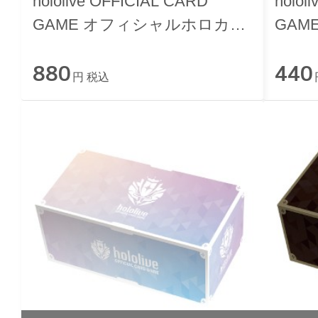
hololive OFFICIAL CARD
holol
GAME オフィシャルホロカケ
GAM
ース vol.31 『水宮枢』
ンサ
880
440
円 税込