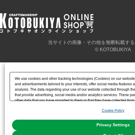
当サイトの画像・その他を無断転載する
© KOTOBUKIYA
We use cookies and other tracking technologies (Cookies) on our website t
and advertisements tailored to your interests, offer social media feature
analysis. The data regarding your use of our website collected through t
that provide advertising, social media and/or analytics services. These p
other data that you have provided to them or that they have collected from 
analyze and optimize advertisements delivered to you by businesses other t
Cookie Policy
the use of all Cookies except for Strictly Necessary Cookies, please click "
with Cookies enabled, please click "OK". To select your preferences for e
You can change your consent or rejection settings at any time via through
Privacy Settings
our
Cookie Policy
or the website footer.