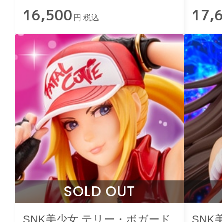
16,500
17,
円 税込
SOLD OUT
SNK美少女 テリー・ボガード
SNK