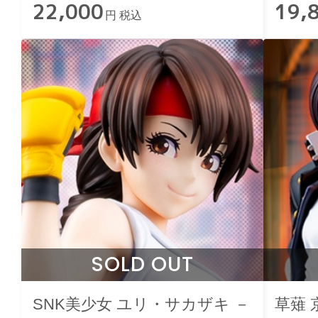
22,000
19,
円 税込
SOLD OUT
SNK美少女 ユリ・サカザキ －
草薙 京