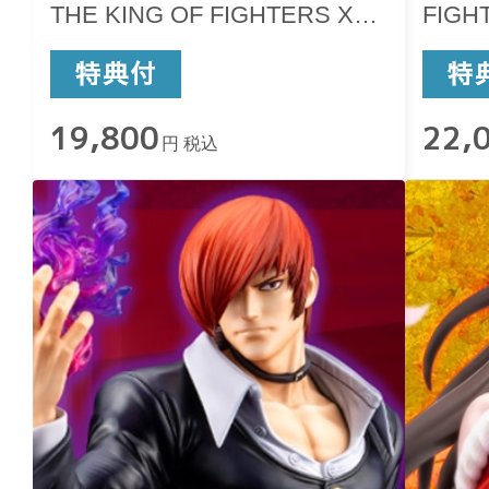
THE KING OF FIGHTERS XV
FIGHT
－
19,800
22,
円 税込