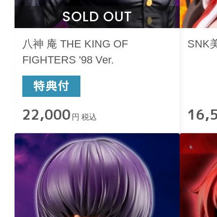
SOLD OUT
八神 庵 THE KING OF
SNK
FIGHTERS '98 Ver.
22,000
16,
円 税込