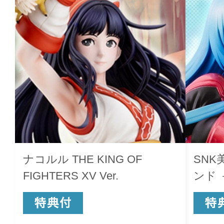
ナコルル THE KING OF
SNK
FIGHTERS XV Ver.
ンド －
FIGH