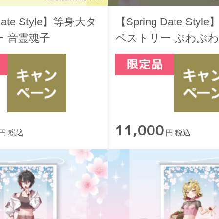
 Date Style】等身大タ
【Spring Date Sty
 音霊魂子
ペストリー ぷわぷ
11,000
円 税込
円 税込