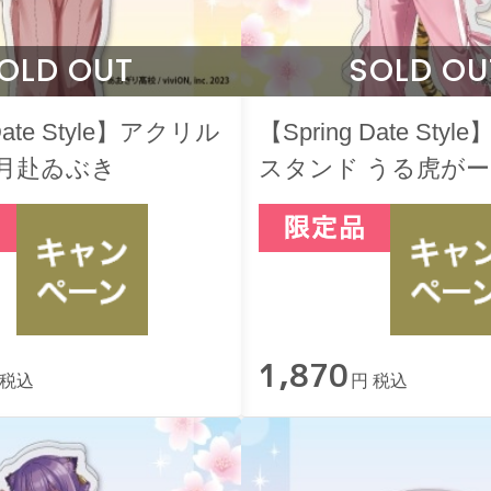
OLD OUT
SOLD OU
 Date Style】アクリル
【Spring Date St
 月赴ゐぶき
スタンド うる虎が
1,870
 税込
円 税込