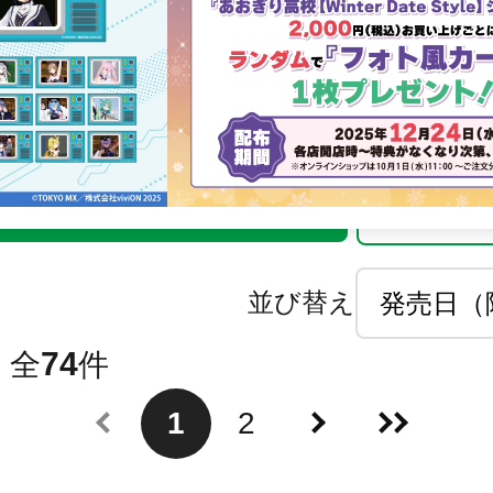
り高校
商品を絞り込む
商
並び替え
74
全
件
1
2