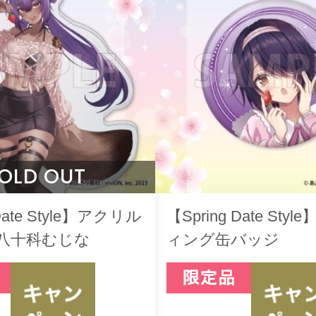
OLD OUT
 Date Style】アクリル
【Spring Date St
 八十科むじな
ィング缶バッジ