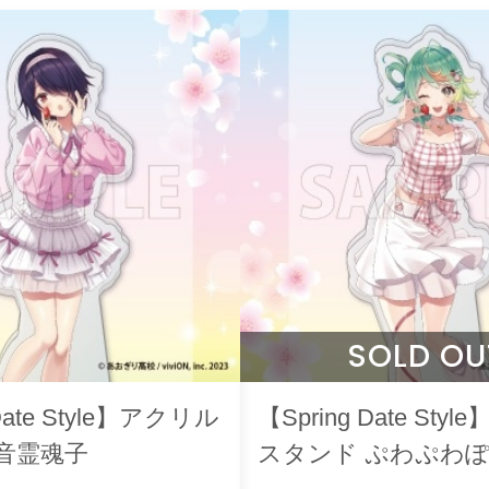
SOLD OU
 Date Style】アクリル
【Spring Date St
音霊魂子
スタンド ぷわぷわ