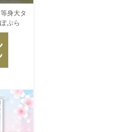
le】等身大タ
わぽぷら