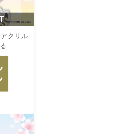
T
yle】アクリル
ーる