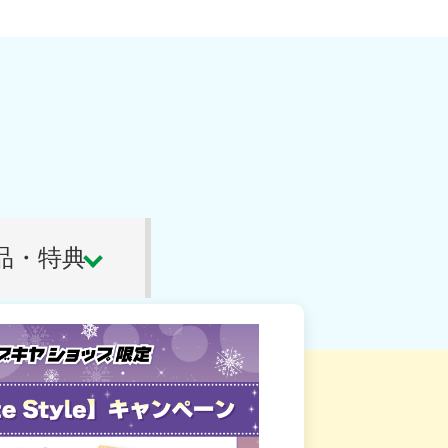
イン
0
カート
品・特典