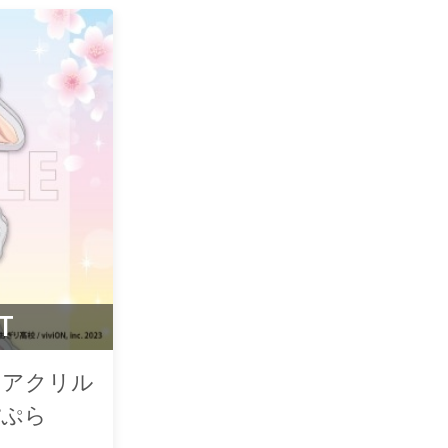
T
yle】アクリル
ぽぷら