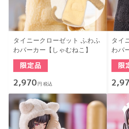
タイニークローゼット ふわふ
タイ
わパーカー【しゃむねこ】
わパ
2,970
2,9
円 税込