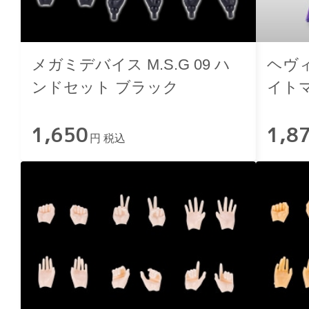
メガミデバイス M.S.G 09 ハ
ヘヴ
ンドセット ブラック
イト
Ver.
1,650
1,8
円 税込