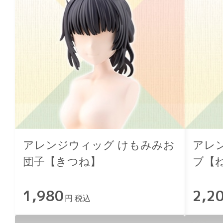
アレンジウィッグ けもみみお
アレ
団子【きつね】
ブ【
1,980
2,2
円 税込