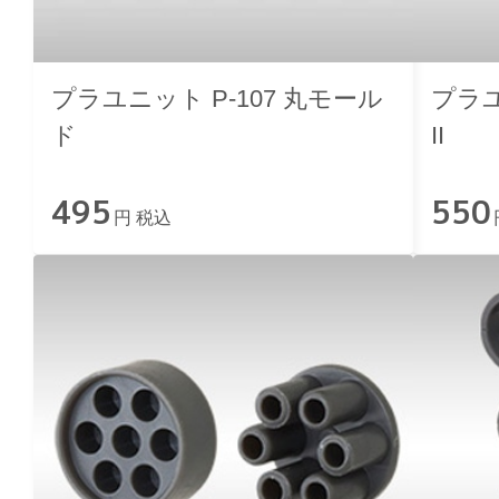
プラユニット P-107 丸モール
プラユ
ド
II
495
550
円 税込