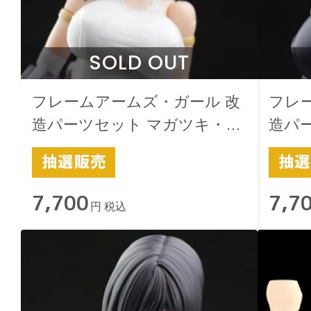
SOLD OUT
フレームアームズ・ガール 改
フレ
造パーツセット マガツキ・ド
造パ
ゥルガー用 -楽-スクみず 白
ゥルガ
7,700
7,7
円 税込