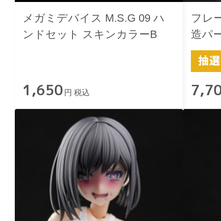
メガミデバイス M.S.G 09 ハ
フレ
ンドセット スキンカラーB
造パ
ゥルガ
1,650
7,7
円 税込