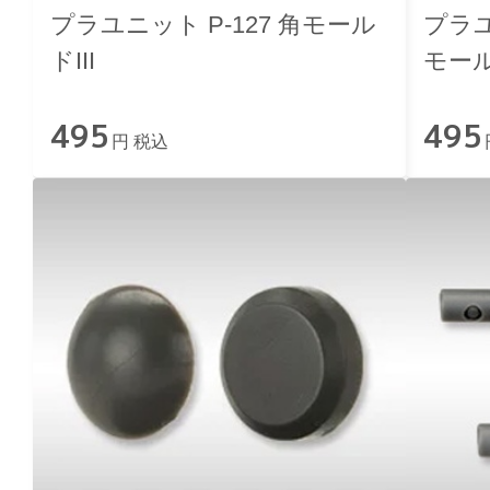
プラユニット P-127 角モール
プラユ
ドIII
モール
495
495
円 税込