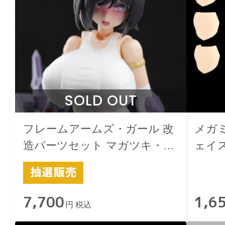
SOLD OUT
フレームアームズ・ガール 改
メガミ
造パーツセット マガツキ・ド
ェイス
ゥルガー用 -極-スクみず 白
用 ス
7,700
1,6
円 税込