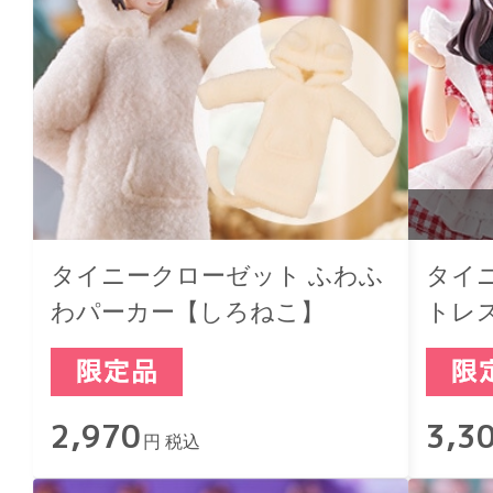
タイニークローゼット ふわふ
タイ
わパーカー【しろねこ】
トレス
2,970
3,3
円 税込