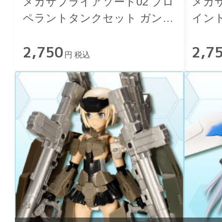
メカサプライアソート02 プロ
メカサ
ペラントタンクセット ガンメ
イント
タVer.
2,750
2,7
円 税込