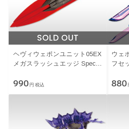
SOLD OUT
ヘヴィウェポンユニット05EX
ウェポ
メガスラッシュエッジ Special
フセット 
Edition【CRYSTAL RED】
【POL
990
880
RED
円 税込