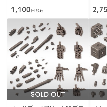
【HAPPY CRYSTAL】
タVer.
1,100
2,7
円 税込
SOLD OUT