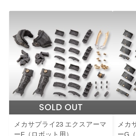
SOLD OUT
メカサプライ23 エクスアーマ
メカサ
ーF（ロボット用）
ーG