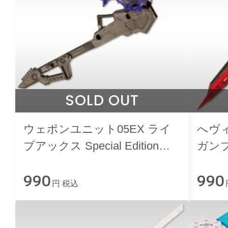
SOLD OUT
ウェポンユニット05EX ライ
へヴ
ブアックス Special Edition
ガンブ
【CRYSTAL PURPLE】
Edit
990
990
円 税込