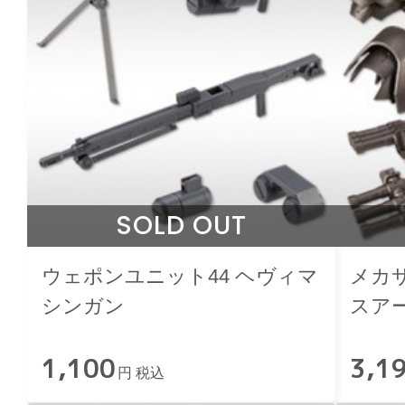
SOLD OUT
ウェポンユニット44 ヘヴィマ
メカサ
シンガン
スア
Ver.
1,100
3,1
円 税込