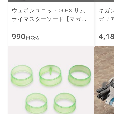
ウェポンユニット06EX サム
ギガ
ライマスターソード【マガツ
ガリ
キイメージカラー】
990
4,1
円 税込