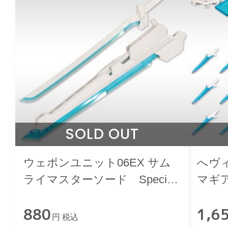
SOLD OUT
ウェポンユニット06EX サム
へヴ
ライマスターソード Special
マギア
Edition【CRYSTAL BLUE】
Edit
880
1,6
円 税込