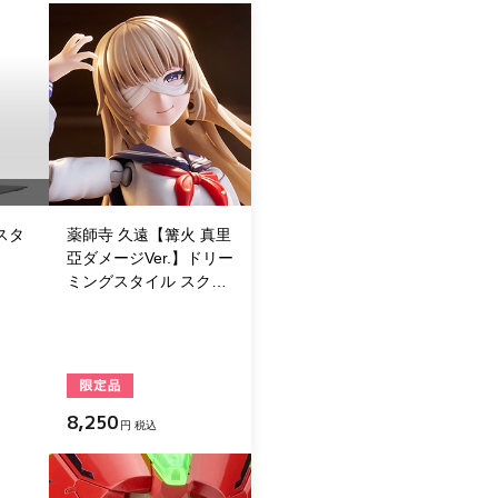
スタ
薬師寺 久遠【篝火 真里
亞ダメージVer.】ドリー
ミングスタイル スク…
8,250
円 税込