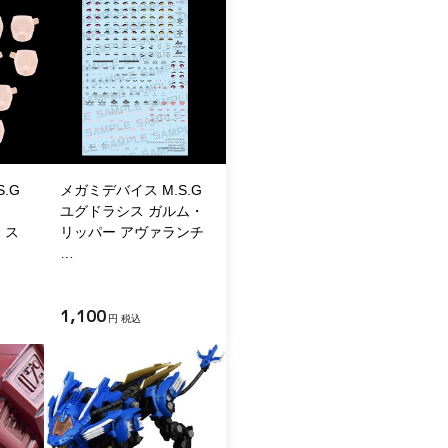
.G
メガミデバイス M.S.G
ユグドラシス ガルム・
1 ス
リッパー アヴァランチ
…
1,100
円 税込