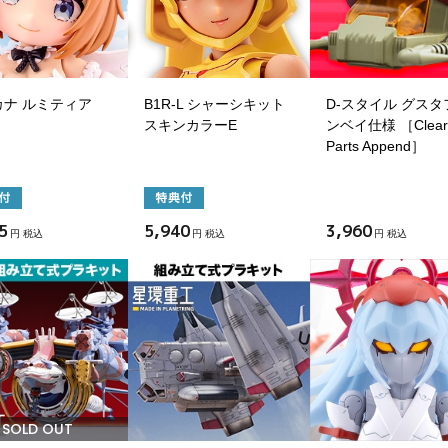
カナ ルミティア
B1R-L シャーシキット
D-スタイル グスタ
スキンカラーE
ンベイ仕様 ［Clear
Parts Append］
5
5,940
3,960
円 税込
円 税込
円 税込
SOLD OUT