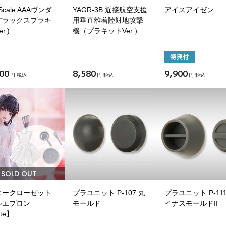
a Scale AAAヴンダ
YAGR-3B 近接航空支援
アイスアイゼン
デラックスプラキ
用垂直離着陸対地攻撃
r.)
機（プラキットVer.）
00
8,580
9,900
円 税込
円 税込
円 税込
SOLD OUT
ニークローゼット
プラユニット P-107 丸
プラユニット P-111
ルエプロン
モールド
イナスモールドII
te】