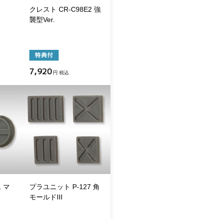
クレスト CR-C98E2 強
襲型Ver.
7,920
円 税込
 マ
プラユニット P-127 角
モールドIII