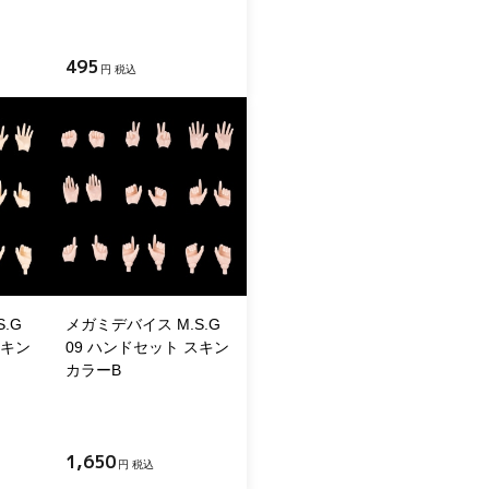
495
円 税込
.G
メガミデバイス M.S.G
スキン
09 ハンドセット スキン
カラーB
1,650
円 税込