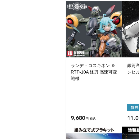
ランデ・コスキネン ＆
銀河帝
RTP-10A 鋒刃 高速可変
ンヒ
戦機
9,680
11,0
円 税込