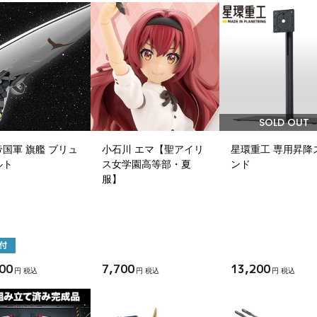
SOLD OUT
国軍 旗艦 ブリュ
小石川 エマ【聖アイリ
星環重工 専用昇降
ルト
ス女学園高等部・夏
ンド
服】
00
7,700
13,200
円 税込
円 税込
円 税込