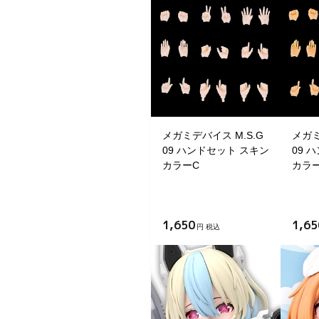
メガミデバイス M.S.G
メガミ
09 ハンドセット スキン
09 
カラーC
カラ
1,650
1,65
円 税込