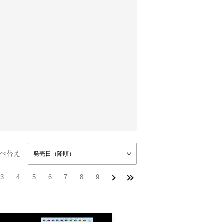
べ替え
発売日（降順）
3
4
5
6
7
8
9