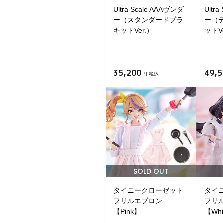
Ultra Scale AAAヴンダ
Ultr
ー（スタンダードプラ
ー（
キットVer.）
ットVe
35,200
49,5
円 税込
SOLD OUT
タイニークローゼット
タイ
フリルエプロン
フリ
【Pink】
【Whi