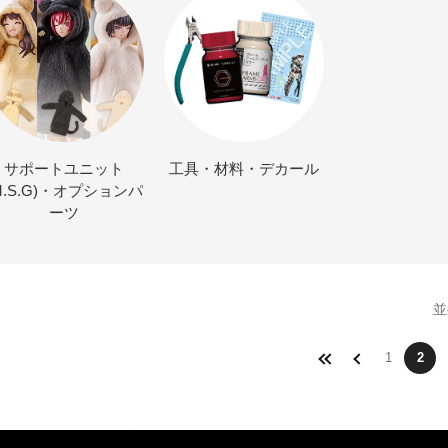
サポートユニット
工具・材料・デカール
M.S.G)・オプションパ
ーツ
並
1
2