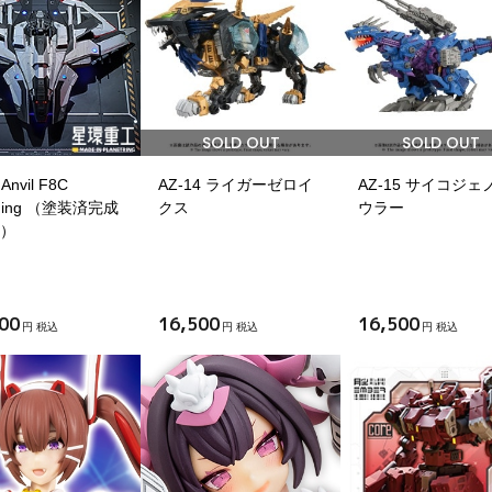
SOLD OUT
SOLD OUT
 Anvil F8C
AZ-14 ライガーゼロイ
AZ-15 サイコジェ
tning （塗装済完成
クス
ウラー
.）
00
16,500
16,500
円 税込
円 税込
円 税込