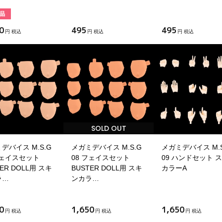
0
495
495
円 税込
円 税込
円 税込
SOLD OUT
デバイス M.S.G
メガミデバイス M.S.G
メガミデバイス M.S
フェイスセット
08 フェイスセット
09 ハンドセット 
TER DOLL用 スキ
BUSTER DOLL用 スキ
カラーA
ラ…
ンカラ…
0
1,650
1,650
円 税込
円 税込
円 税込