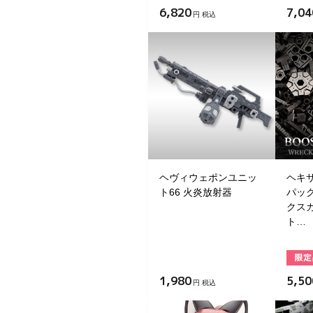
6,820
7,04
円 税込
ヘヴィウェポンユニッ
ヘキ
ト66 火炎放射器
パック
クス
ト…
1,980
5,50
円 税込