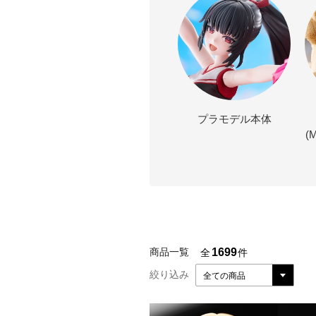
プラモデル本体
(
1699
商品一覧
全
件
絞り込み
全ての商品