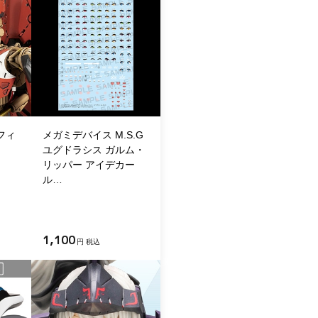
フィ
メガミデバイス M.S.G
ユグドラシス ガルム・
リッパー アイデカー
ル…
1,100
円 税込