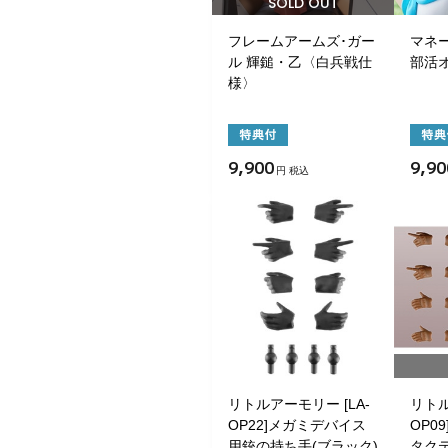
SOLD OUT
フレームアームズ･ガー
マネ
ル 輝鎚・乙〈白兵戦仕
部活
様〉
9,900
9,90
円 税込
リトルアーモリー [LA-
リトル
OP22]メガミデバイス
OP0
用銃の持ち手(ブラック)
タク