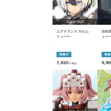
SOLD OUT
ユグドラシス ガルム・
自由惑
リッパー
ュー
7,920
9,90
円 税込