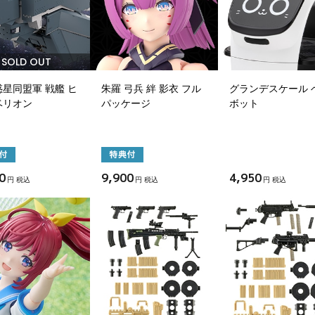
SOLD OUT
星同盟軍 戦艦 ヒ
朱羅 弓兵 絆 影衣 フル
グランデスケール 
ベリオン
パッケージ
ボット
0
9,900
4,950
円 税込
円 税込
円 税込