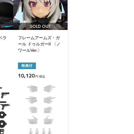
SOLD OUT
ベラ
フレームアームズ・ガ
ール ドゥルガーII 〈ノ
ワールVer.〉
10,120
円 税込