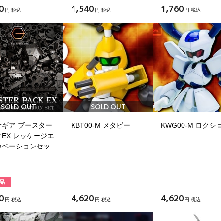
0
1,540
1,760
円 税込
円 税込
円 税込
SOLD OUT
SOLD OUT
サギア ブースター
KBT00-M メタビー
KWG00-M ロクシ
EX レッケージエ
カベーションセッ
0
4,620
4,620
円 税込
円 税込
円 税込