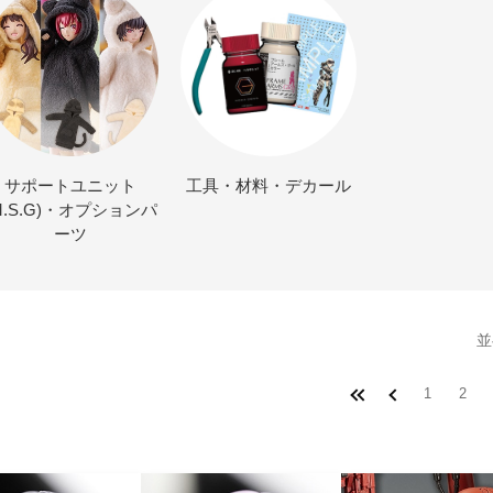
サポートユニット
工具・材料・デカール
M.S.G)・オプションパ
ーツ
並
1
2