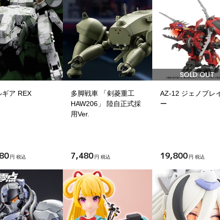
SOLD OUT
ギア REX
多脚戦車 「剣菱重工
AZ-12 ジェノブレ
HAW206」 陸自正式採
ー
用Ver.
80
7,480
19,800
円 税込
円 税込
円 税込