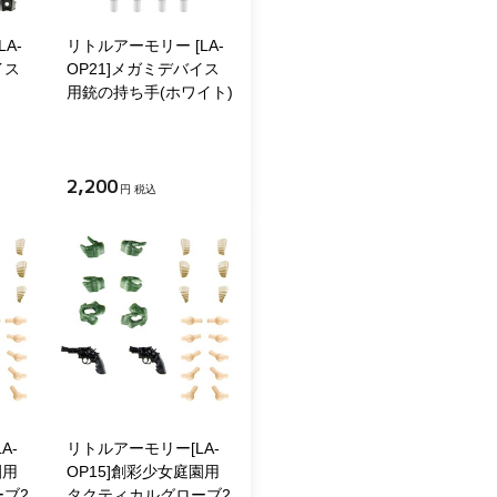
A-
リトルアーモリー [LA-
イス
OP21]メガミデバイス
用銃の持ち手(ホワイト)
2,200
円 税込
A-
リトルアーモリー[LA-
園用
OP15]創彩少女庭園用
ブ2
タクティカルグローブ2