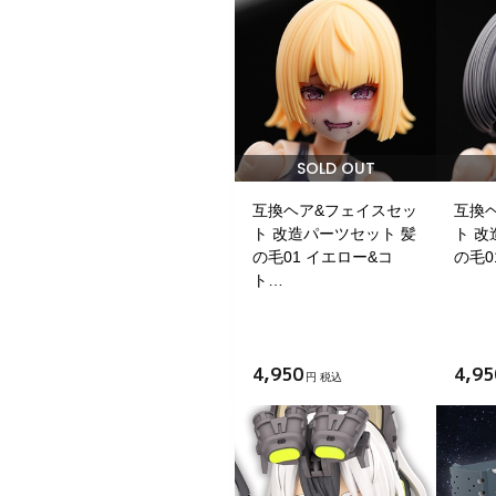
SOLD OUT
互換ヘア&フェイスセッ
互換
ト 改造パーツセット 髪
ト 改
の毛01 イエロー&コ
の毛0
ト…
4,950
4,95
円 税込