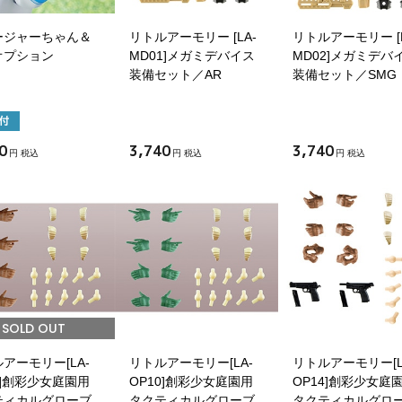
ージャーちゃん＆
リトルアーモリー [LA-
リトルアーモリー [L
オプション
MD01]メガミデバイス
MD02]メガミデバ
装備セット／AR
装備セット／SMG
0
3,740
3,740
円 税込
円 税込
円 税込
SOLD OUT
アーモリー[LA-
リトルアーモリー[LA-
リトルアーモリー[L
9]創彩少女庭園用
OP10]創彩少女庭園用
OP14]創彩少女庭
ティカルグローブ
タクティカルグローブ
タクティカルグロー