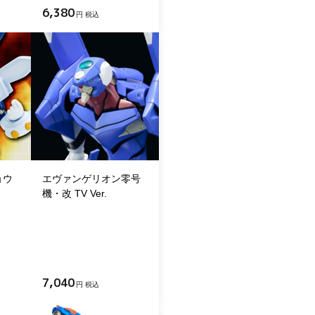
6,380
円 税込
ョウ
エヴァンゲリオン零号
機・改 TV Ver.
7,040
円 税込