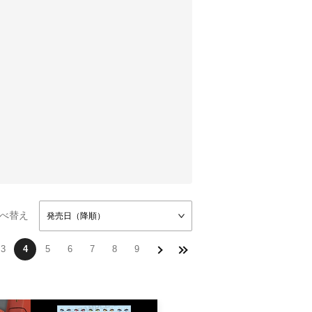
べ替え
発売日（降順）
3
4
5
6
7
8
9