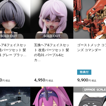
SOLD OUT
SOLD OUT
ヘア&フェイスセッ
互換ヘア&フェイスセッ
ゴーストメック コ
造パーツセット 髪
ト 改造パーツセット 髪
ンズ コマンダー
1 グレー ブラッ…
の毛01 パープル&ヒ
カ…
0
4,950
9,900
円 税込
円 税込
円 税込