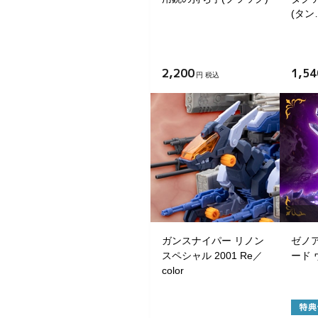
(タン
2,200
1,54
円 税込
ガンスナイパー リノン
ゼノ
スペシャル 2001 Re／
ード
color