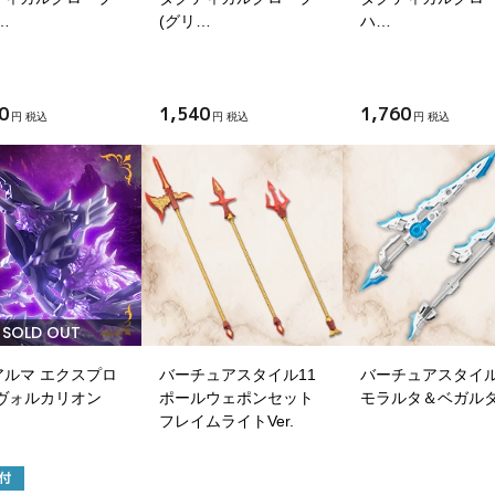
…
(グリ…
ハ…
0
1,540
1,760
円 税込
円 税込
円 税込
SOLD OUT
アルマ エクスプロ
バーチュアスタイル11
バーチュアスタイル
 ヴォルカリオン
ポールウェポンセット
モラルタ＆ベガル
フレイムライトVer.