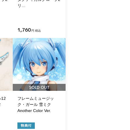
リ…
1,760
円 税込
SOLD OUT
12
フレームミュージッ
タ
ク・ガール 雪ミク
Another Color Ver.