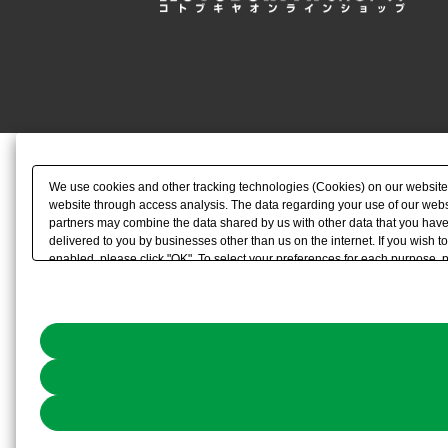
2024年8月
2024年9月
2024年10月
2024年11月
We use cookies and other tracking technologies (Cookies) on our website to
2025年1月
website through access analysis. The data regarding your use of our websi
partners may combine the data shared by us with other data that you have 
2025年2月
delivered to you by businesses other than us on the internet. If you wish to
enabled, please click "OK". To select your preferences for each purpose, 
2025年3月
link) located in our
Cookie Policy
or the website footer.
2025年4月
2025年5月
2025年7月
2025年6月