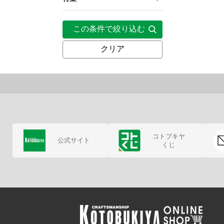
10,000円～19,999円
2023年1月
1/8
エンスカイ
アイドルマスター SideM ×
20,000円～29,999円
この条件で絞り込む
2023年2月
コトブキヤ 初詣フェア
NEO GATE
クリア
2023年5月
アイドルマスター SideM ヴ
A3
ォートシリーズ 第１弾
2023年7月
シーズナルプランツ
アイドルマスター SideM ヴ
ォートシリーズ 第２弾
2023年12月
GateBox
アイドルマスター SideM ヴ
2024年1月
ォートシリーズ 第３弾
2024年2月
アイドルマスター シンデレ
コトブキヤ
公式サイト
ラガールズ POP UP SHOP
くじ
2024年3月
in コトブキヤ ～和洋可憐～
2024年4月
『アイドルマスター シャイ
ニーカラーズ』POP UP
2024年5月
CORNER in コトブキヤ
2024年6月
アイドルマスター SideM
VD/WDライブ2026
2024年7月