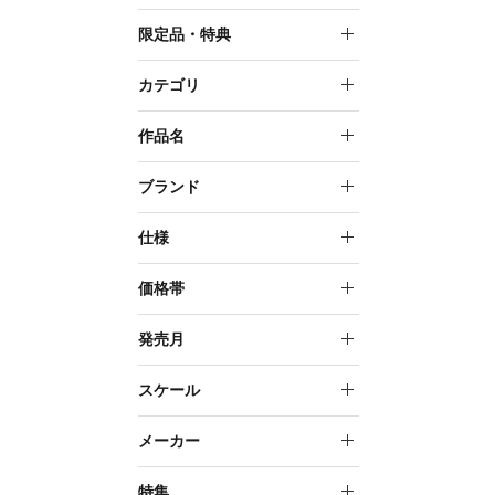
在庫あり
限定品・特典
限定品
カテゴリ
特典付
スケールフィギュア
作品名
限定品＋特典付
ぬいぐるみ
アイドルマスター シリーズ
ブランド
キャラグッズ
アイドルマスター SideM
もちフレぬいぐるみ
仕様
デジタルフィギュアボック
アイドルマスター シンデレ
ス
塗装済み完成品フィギュア
価格帯
ラガールズ
塗装済み完成品フィギュア
アイドルマスター シャイニ
～999円
発売月
（一部組み立て）
ーカラーズ
1,000円～1,999円
2018年1月
スケール
アイドルマスター ミリオン
ライブ！
2,000円～4,999円
2021年8月
NON
メーカー
学園アイドルマスター
5,000円～9,999円
2022年10月
1/7
壽屋
特集