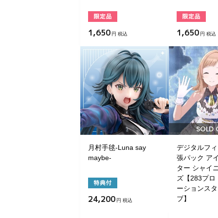
1,650
1,650
円 税込
円 税込
SOLD 
月村手毬-Luna say
デジタルフィ
maybe-
張パック ア
ター シャイ
ズ【283プロ
ーションスタ
24,200
ブ】
円 税込