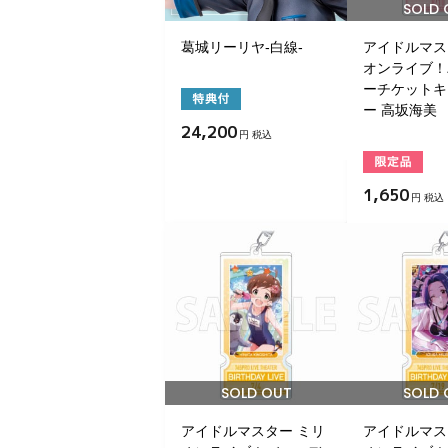
SOLD 
葛城リーリヤ-白線-
アイドルマス
オンライブ！
ーチケットキ
ー 高坂海美
24,200
円 税込
1,650
円 税込
SOLD OUT
SOLD 
アイドルマスター ミリ
アイドルマス