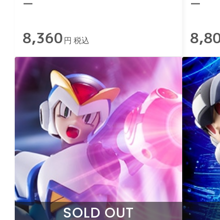
ー
ー
8,360
8,8
円 税込
SOLD OUT