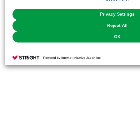
with Cookies enabled, please click "OK". To select your preferences for e
You can change your consent or rejection settings at any time via through
Privacy Settings
our
Cookie Policy
or the website footer.
Reject All
OK
Powered by Internet Initiative Japan Inc.