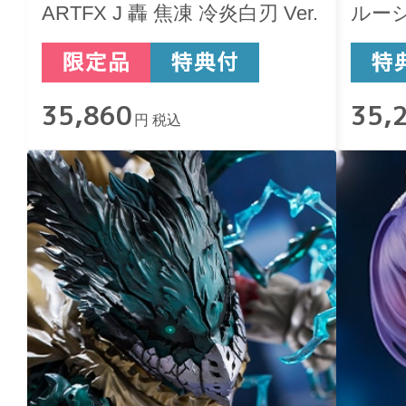
ARTFX J 轟 焦凍 冷炎白刃 Ver.
ルー
35,860
35,
円 税込