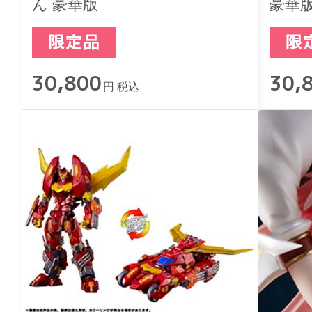
ん 豪華版
豪華
30,800
30,
円 税込