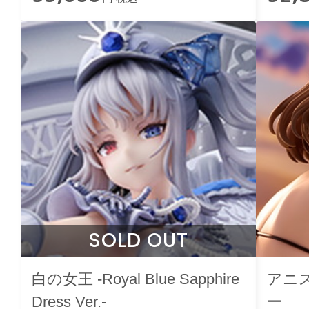
SOLD OUT
白の女王 -Royal Blue Sapphire
アニ
Dress Ver.-
ー