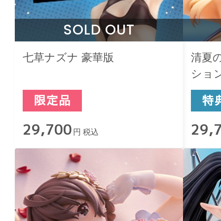
SOLD OUT
七草ナズナ 豪華版
清夏
ショ
29,700
29,
円 税込