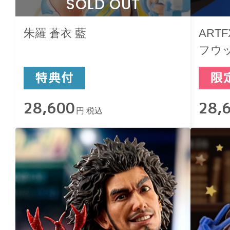
SOLD OUT
朱羅 蒼衣 藍
ART
フウッ
Ver. 
28,600
28,
円 税込