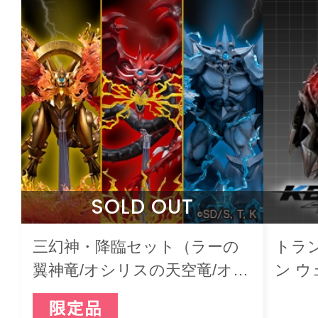
SOLD OUT
三幻神・降臨セット（ラーの
トラ
翼神竜/オシリスの天空竜/オベ
ン 
リスクの巨神兵）