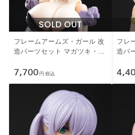
SOLD OUT
フレームアームズ・ガール 改
フレ
造パーツセット マガツキ・ド
造パー
ゥルガー用 黒バニー
ボリ
7,700
4,4
円 税込