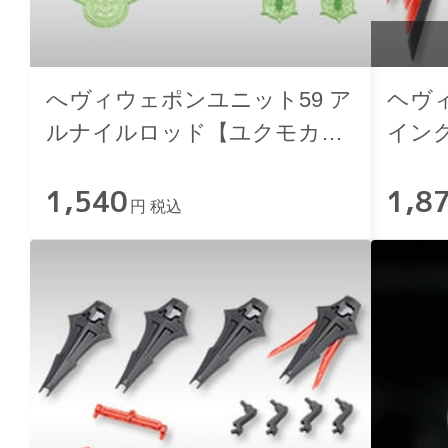
へヴィウェポンユニット59 ア
ヘヴ
ルナイルロッド【ユクモカラ
イング
ー】
1,540
1,8
円 税込