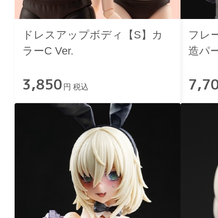
ドレスアップボディ【S】カ
フレ
ラーC Ver.
造パ
ゥル
3,850
7,7
円 税込