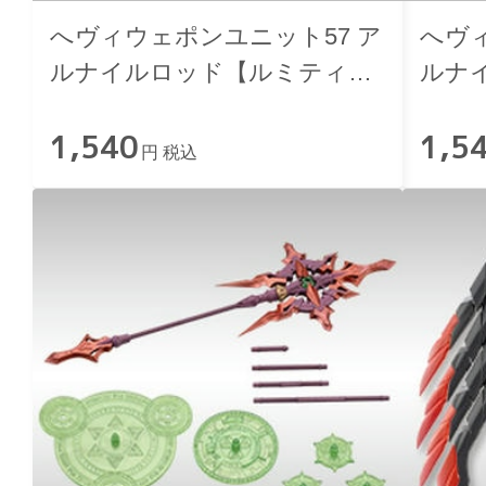
へヴィウェポンユニット57 ア
へヴ
ルナイルロッド【ルミティア
ルナ
カラー】
タカ
1,540
1,5
円 税込