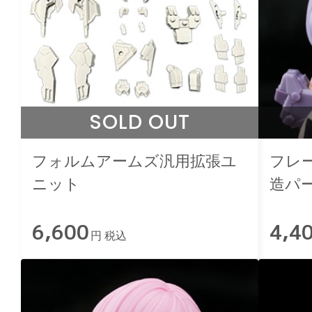
SOLD OUT
フォルムアームズ汎用拡張ユ
フレ
ニット
造パ
ル
6,600
4,4
円 税込