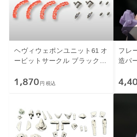
ヘヴィウェポンユニット61 オ
フレ
ービットサークル ブラック
造パ
Ver.
ン
1,870
4,4
円 税込