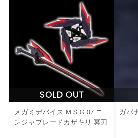
SOLD OUT
メガミデバイス M.S.G 07 ニ
ガバ
ンジャブレードカザキリ 冥刃