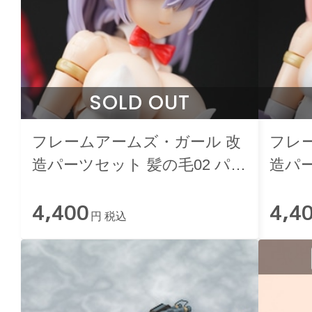
SOLD OUT
フレームアームズ・ガール 改
フレ
造パーツセット 髪の毛02 パー
造パー
プル
ク
4,400
4,4
円 税込