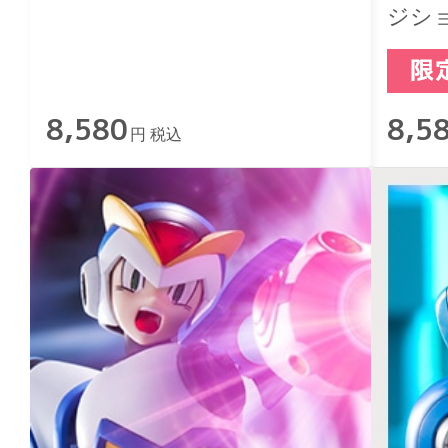
ジショ
8,580
8,5
円 税込