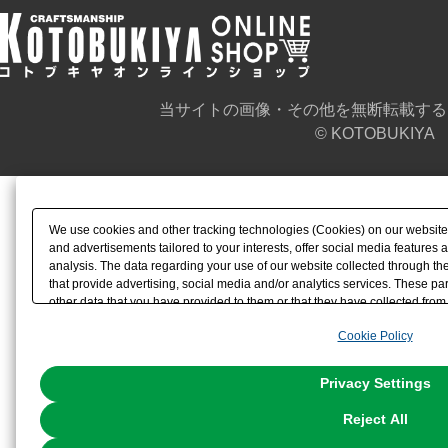
当サイトの画像・その他を無断転載する
© KOTOBUKIYA
We use cookies and other tracking technologies (Cookies) on our website t
and advertisements tailored to your interests, offer social media feature
analysis. The data regarding your use of our website collected through t
that provide advertising, social media and/or analytics services. These p
other data that you have provided to them or that they have collected from 
analyze and optimize advertisements delivered to you by businesses other t
Cookie Policy
the use of all Cookies except for Strictly Necessary Cookies, please click "
with Cookies enabled, please click "OK". To select your preferences for e
You can change your consent or rejection settings at any time via through
Privacy Settings
our
Cookie Policy
or the website footer.
Reject All