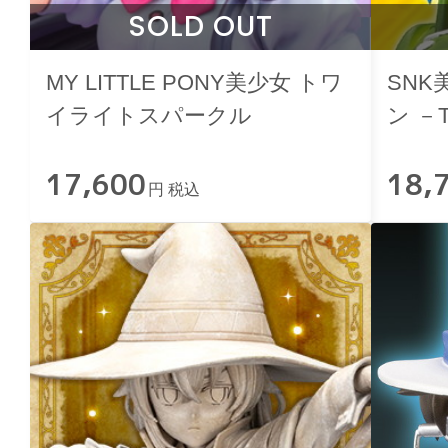
SOLD OUT
MY LITTLE PONY美少女 トワ
SNK
イライトスパークル
ン －T
’97－
17,600
18,
円 税込