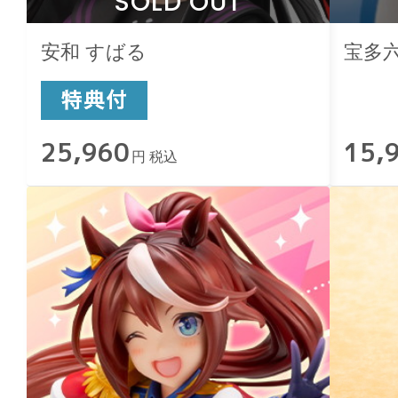
SOLD OUT
安和 すばる
宝多
25,960
15,
円 税込