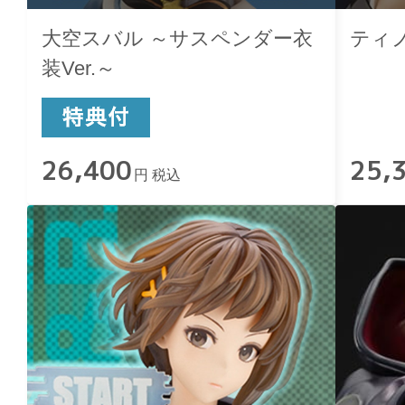
大空スバル ～サスペンダー衣
ティ
装Ver.～
26,400
25,
円 税込