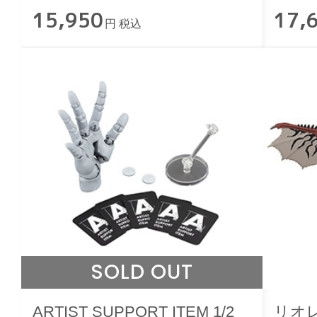
15,950
17,
円 税込
SOLD OUT
ARTIST SUPPORT ITEM 1/2
リオ