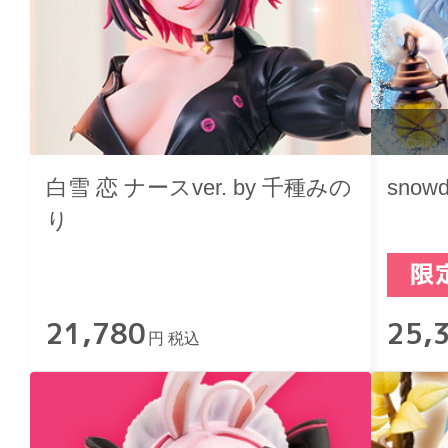
白雪 恋 ナースver. by 千種みの
snow
り
21,780
25,
円 税込