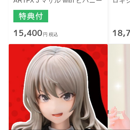
ARTFX J マサル with ヒバニー
ロキ
15,400
18,
円 税込