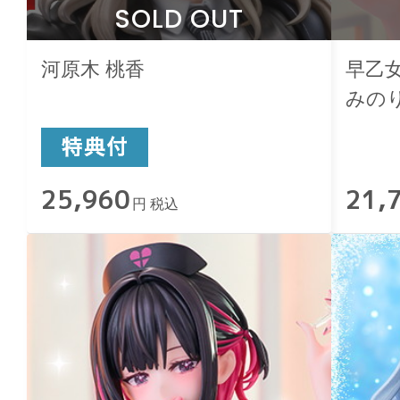
SOLD OUT
河原木 桃香
早乙女 
みの
25,960
21,
円 税込