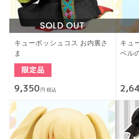
SOLD OUT
キューポッシュコス お内裏さ
キュ
ま
ベル
と
9,350
2,6
円 税込