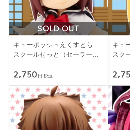
SOLD OUT
キューポッシュえくすとら
キュ
スクールせっと（セーラー
スク
服）
ンピ
2,750
2,7
円 税込