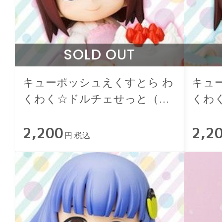
SOLD OUT
キューポッシュえくすとら わ
キュ
くわく☆ドルチェせっと（ケ
くわ
ーキ）
ッキ
2,200
2,2
円 税込