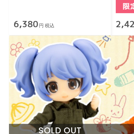
タ〕
6,380
2,4
円 税込
SOLD OUT