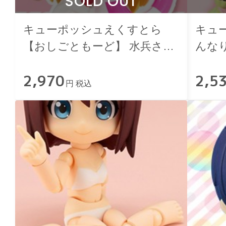
SOLD OUT
キューポッシュえくすとら
キュ
【おしごともーど】 水兵さん
んなり
せっと～シェルピンク～
2,970
2,5
円 税込