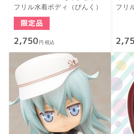
フリル水着ボディ（ぴんく）
フリ
2,750
2,7
円 税込