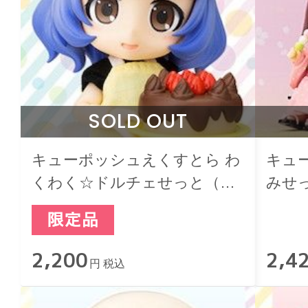
SOLD OUT
キューポッシュえくすとら わ
キュ
くわく☆ドルチェせっと（チ
みせ
ョコレートケーキ）
2,200
2,4
円 税込