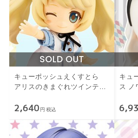
SOLD OUT
キューポッシュえくすとら
キュ
アリスのきまぐれツインテせ
ス ノワ
っと
2,640
6,9
円 税込