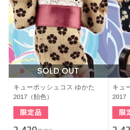
SOLD OUT
キューポッシュコス ゆかた
キュ
2017（飴色）
201
2,420
2,4