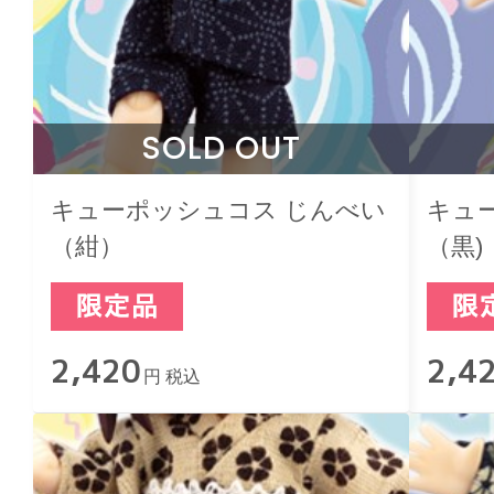
SOLD OUT
キューポッシュコス じんべい
キュ
（紺）
（黒)
2,420
2,4
円 税込