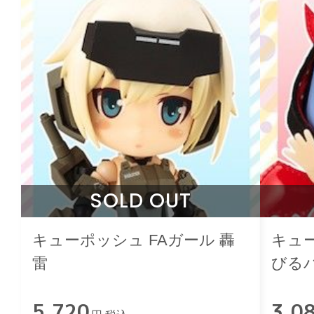
SOLD OUT
キューポッシュ FAガール 轟
キュ
雷
びる
5,720
3,0