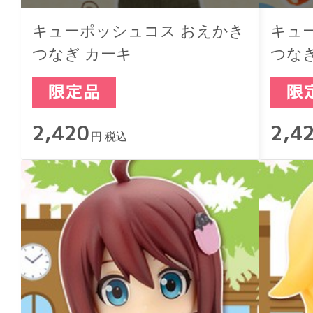
キューポッシュコス おえかき
キュ
つなぎ カーキ
つな
2,420
2,4
円 税込