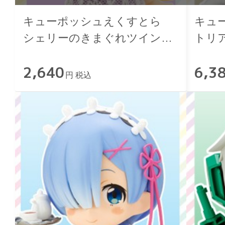
キューポッシュえくすとら
キュ
シェリーのきまぐれツインテ
トリ
せっと
2,640
6,3
円 税込