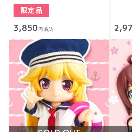
せっ
3,850
2,9
円 税込