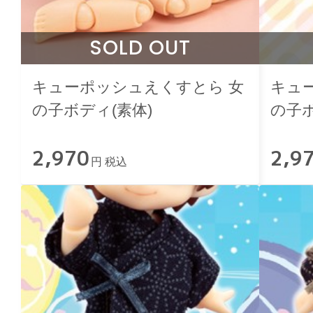
SOLD OUT
キューポッシュえくすとら 女
キュ
の子ボディ(素体)
の子ボ
2,970
2,9
円 税込