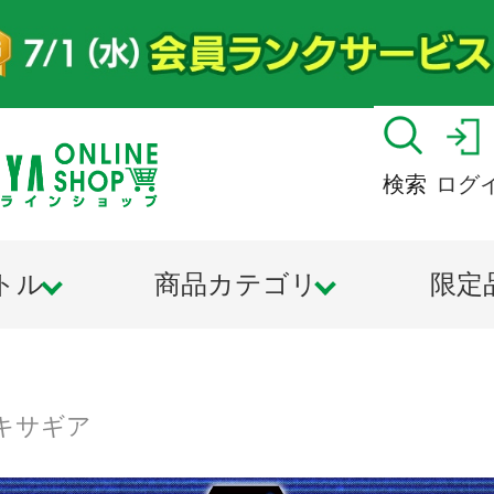
検索
ログ
トル
商品カテゴリ
限定
キサギア