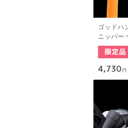
ゴッドハン
ニッパー 
4,730
円