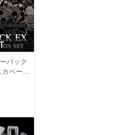
T
ターパック
スカベー