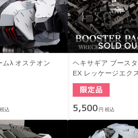
SOLD OU
ムλ オステオン
ヘキサギア ブース
EX レッケージエク
ションセット
5,500
 税込
円 税込