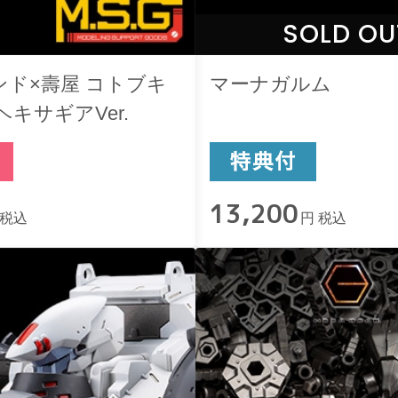
SOLD OU
ド×壽屋 コトブキ
マーナガルム
ヘキサギアVer.
13,200
 税込
円 税込