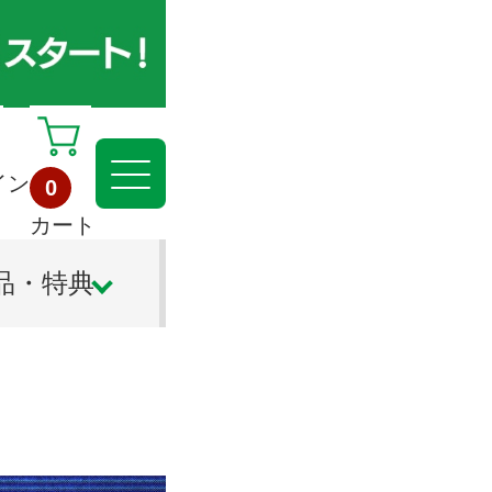
イン
0
カート
品・特典