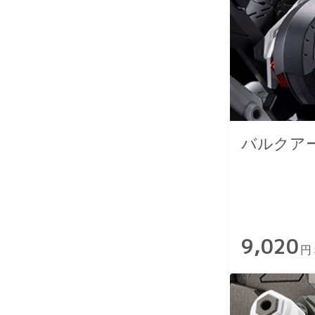
バルクアー
9,020
円